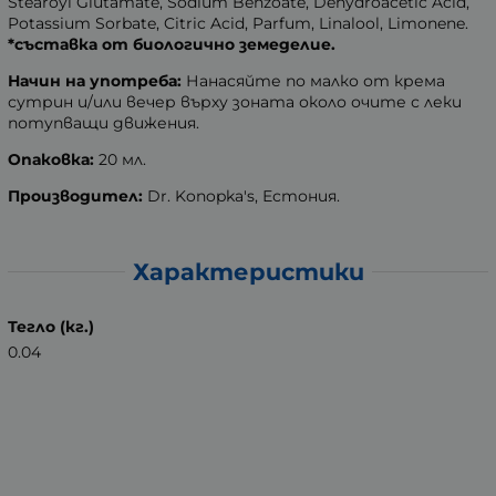
Stearoyl Glutamate, Sodium Benzoate, Dehydroacetic Acid,
Potassium Sorbate, Citric Acid, Parfum, Linalool, Limonene.
*съставка от биологично земеделие.
Начин на употреба:
Нанасяйте по малко от крема
сутрин и/или вечер върху зоната около очите с леки
потупващи движения.
Опаковка:
20 мл.
Производител:
Dr. Konopka's, Естония.
Характеристики
Тегло (кг.)
0.04