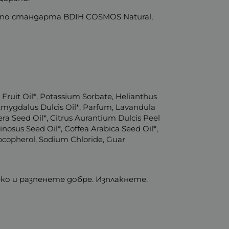
 по стандарта BDIH COSMOS Natural,
Fruit Oil*, Potassium Sorbate, Helianthus
Amygdalus Dulcis Oil*, Parfum, Lavandula
era Seed Oil*, Citrus Aurantium Dulcis Peel
inosus Seed Oil*, Coffea Arabica Seed Oil*,
 Tocopherol, Sodium Chloride, Guar
о и разпенете добре. Изплакнете.