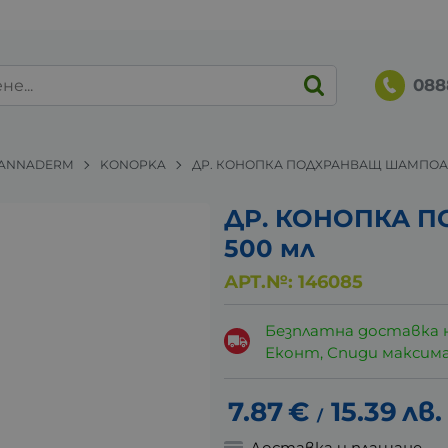
088
ANNADERM
KONOPKA
ДР. КОНОПКА ПОДХРАНВАЩ ШАМПОАН
ДР. КОНОПКА 
500 мл
АРТ.№:
146085
Безплатна доставка 
Еконт, Спиди максималн
7.87
€
15.39
лв.
/
Доставка и плащане