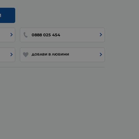
И
0888 025 454
ДОБАВИ В ЛЮБИМИ