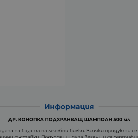
Информация
ДР. КОНОПКА ПОДХРАНВАЩ ШАМПОАН 500 мл
дена на базата на лечебни билки. Всички продукти с
нични съставки. Подходящи са за вегани и са сертифи