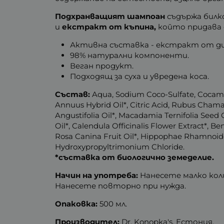
Подхранващият шампоан
съдържа билк
и
екстракт от къпина,
който придава е
Активна съставка - екстракт от ди
98% натурални компоненти.
Веган продукт.
Подходящ за суха и увредена коса.
Състав:
Aqua, Sodium Coco-Sulfate, Cocamido
Annuus Hybrid Oil*, Citric Acid, Rubus Chama
Angustifolia Oil*, Macadamia Ternifolia Seed 
Oil*, Calendula Officinalis Flower Extract*, 
Rosa Canina Fruit Oil*, Hippophae Rhamnoides 
Hydroxypropyltrimonium Chloride.
*съставка от биологично земеделие.
Начин на употреба:
Нанесете малко кол
Нанесете повторно при нужда.
Опаковка:
500 мл.
Производител:
Dr. Konopka's, Естония.