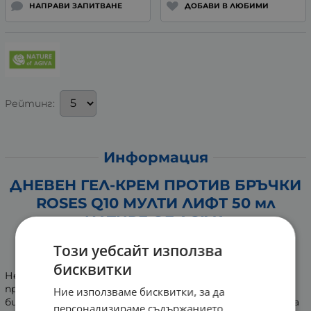
НАПРАВИ ЗАПИТВАНЕ
ДОБАВИ В ЛЮБИМИ
Рейтинг:
Информация
ДНЕВЕН ГЕЛ-КРЕМ ПРОТИВ БРЪЧКИ
ROSES Q10 МУЛТИ ЛИФТ 50 мл
NATURE OF AGIVA
Козметична грижа за поддържане на
Този уебсайт използва
красив, гладък и сияен вид на кожата
бисквитки
Нежен дневен гел-крем с 98% съставки с натурален
произход. Формулата е обогатена с коензим Q10,
Ние използваме бисквитки, за да
биомиметичен пептид, хиалуронова киселина и розова
персонализираме съдържанието,