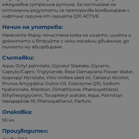
ежедневна сутрешна рутина. За постигане на
оптимални резултати се препоръчва комбиниране с
лифтинг серума от серията Q10 ACTIVE.
Начин на употреба:
Нанесете върху почистена кожа на лицето, шията и
деколтето и втрийте с леки масажни движения, до
пълното му абсорбиране.
Съставки:
Aqua, Octyl palmitate, Glyceryl Stearate, Glycerin,
Caprylic/Capric Triglyceride, Rose Damascena Flower Water,
Isopropyl Myristate, Vitis vinifera seed oil, Cetearyl Alcohol,
Prunus Amygdalus Dulcis Oil, Coenzyme Q10, Sodium
hyaluronate, Allantoin, Dimethicone, Phenoxyethanol,
Ethylhexylglycerin, Tocopheryl acetate, Aqua, Palmitoyl
Hexapeptide-19, Phenoxyethanol, Parfum.
Опаковка:
50 мл
Производител:
Агива ООД