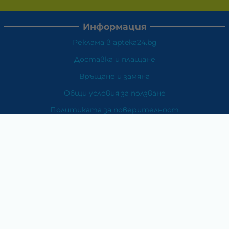
Информация
Реклама в apteka24.bg
Доставка и плащане
Връщане и замяна
Общи условия за ползване
Политиката за поверителност
Политика за използване на бисквитки
При възникване на спор, свързан с покупка онлайн,
можете да ползвате сайта ОРС
Вашите права
Отказ от сделка
За Нас
Карта на сайта