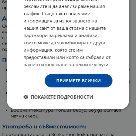
вода, които спомагат за омекотяване на видимите
рекламите и да анализираме нашия
признаци на стареене.
трафик. Също така споделяме
Действие:
информация за използването на
Формулата спомага за подобряване на усещането за
нашия сайт от ваша страна с нашите
еластичност и плътност, намалява видимостта на
партньори за реклама и анализи,
фините линии и пигментните петна, като
които може да я комбинират с друга
същевременно осигурява интензивна хидратация и
поддържа сияйния тен.
информация, която сте им
предоставили или която са събрали от
Ползи:
вашето използване на техните услуги.
Грижа срещу стареене: визуално изглажда фините
бръчки и линии.
ПРИЕМЕТЕ ВСИЧКИ
Поддържане на еластичността: кожата изглежда
по-стегната, плътна и тонизирана.
Освежаване и хидратация: ключовите съставки
ПОКАЖЕТЕ ПОДРОБНОСТИ
розова вода и хиалуронова киселина освежават и
поддържат кожата в добро състояние.
Ефирна текстура: попива бързо, без да оставя
мазни следи.
Употреба и съвместимост:
Подходяща грижа за всеки тип кожа, идеална за