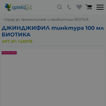
Назад до Храносмилане и пробиотици BIOTICA
ДЖИНДЖИФИЛ тинктура 100 мл
БИОТИКА
АРТ.№:
145978
ПРОМО -20%