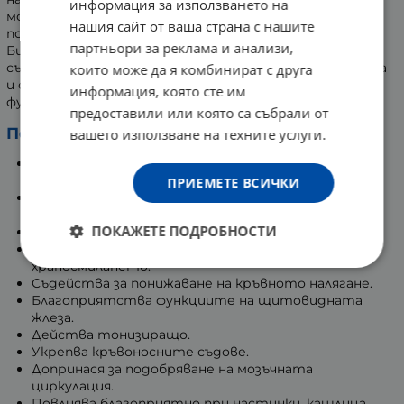
информация за използването на
може да подпомогнат за подобряване на
нашия сайт от ваша страна с нашите
подвижността при ревматоидни заболявания.
партньори за реклама и анализи,
Биологично активните вещества, съдържащи се в
състава на джинджифила, насърчават подвижността
които може да я комбинират с друга
и секрецията на стомаха, както и антитоксичната
информация, която сте им
функция на черния дроб.
предоставили или която са събрали от
Ползи от прием на джинджифил:
вашето използване на техните услуги.
Съдейства за намаляване нивата на холестерол в
кръвта.
ПРИЕМЕТЕ ВСИЧКИ
Има положителен ефект при стомашни и чревни
проблеми.
ПОКАЖЕТЕ ПОДРОБНОСТИ
Подпомага детоксикацията на тялото.
Ускорява метаболизма и подпомага
храносмилането.
Съдейства за понижаване на кръвното налягане.
Благоприятства функциите на щитовидната
жлеза.
Действа тонизиращо.
Укрепва кръвоносните съдове.
Допринася за подобряване на мозъчната
циркулация.
Повлиява благоприятно при настинки, кашлица,