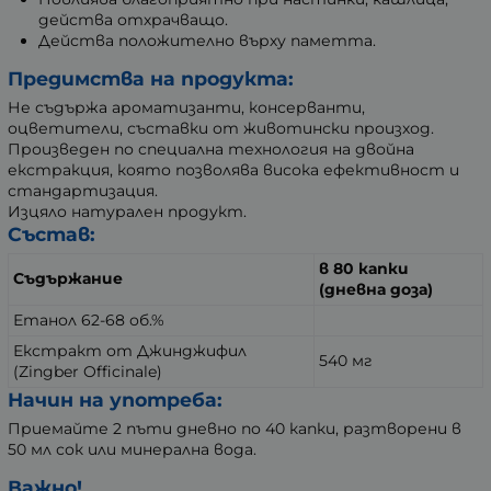
действа отхрачващо.
Действа положително върху паметта.
Предимства на продукта:
Не съдържа ароматизанти, консерванти,
оцветители, съставки от животински произход.
Произведен по специална технология на двойна
екстракция, която позволява висока ефективност и
стандартизация.
Изцяло натурален продукт.
Състав:
в 80 капки
Съдържание
(дневна доза)
Етанол
62-68 об.%
Екстракт от Джинджифил
540 мг
(Zingber Officinale)
Начин на употреба:
Приемайте 2 пъти дневно по 40 капки, разтворени в
50 мл сок или минерална вода.
Важно!