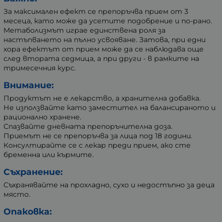
За максимален ефект се препоръчва прием от 3
месеца, като може да усетите подобрение и по-рано.
Метаболизмът играе единствена роля за
настъпването на пълно усвояване. Затова, при едни
хора ефектът от прием може да се наблюдава още
след втората седмица, а при други - в рамките на
тримесечния курс.
Внимание:
Продуктът не е лекарство, а хранителна добавка.
Не използвайте като заместител на балансираното и
рационално хранене.
Спазвайте дневната препоръчителна доза.
Приемът не се препоръчва за лица под 18 години.
Консултирайте се с лекар преди прием, ако сте
бременна или кърмите.
Съхранение:
Съхранявайте на прохладно, сухо и недостъпно за деца
място.
Опаковка: