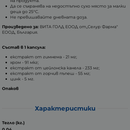
на продукта.
Да се съхранява на недостъпно сухо място за малки
деца до 25°С.
Не превишавайте дневната доза.
Произведено за:
ВИТА ГОЛД ЕООД от„Селур Фарма"
ЕООД, България.
Състав в 1 капсула:
екстракт от гимнема - 21 мг;
хром - 91 мкг;
екстракт от цейлонска канела - 233 мг;
екстракт от горчив пъпеш - 55 мг;
цинк - 5 мг.
Опаков
Характеристики
Тегло (кг.)
0.04