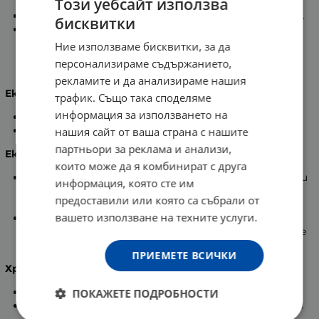
Този уебсайт използва
тъканите и най-вече в мускулите.
Регулира стойностите на холестерола в кръвта.
бисквитки
Цейлонската канела се отличава с много ниското
съдържание на „кумарин“ за разлика от повечето
Ние използваме бисквитки, за да
видове канела. Това вещество пречи на
персонализираме съдържанието,
нормалното кръвосъсирване.
рекламите и да анализираме нашия
Екстракт от гимнема
трафик. Също така споделяме
информация за използването на
Балансира стойностите на кръвната захар.
Намалява потребността от сладки храни.
нашия сайт от ваша страна с нашите
партньори за реклама и анализи,
Екстракт от горчив пъпеш
които може да я комбинират с друга
Обогатен с биологично активни химични съставки
информация, която сте им
– тритерпени, сапунини, пептиди, протеини,
предоставили или която са събрали от
гликозиди.
вашето използване на техните услуги.
Гликозидите поддържат нормално ниво на
глюкозата в кръвта и предпазват от натрупване
на излишни мазнини.
ПРИЕМЕТЕ ВСИЧКИ
Хром (хром пиколинат (Cr3+))
Балансира нивата на кръвна захар.
ПОКАЖЕТЕ ПОДРОБНОСТИ
Оказва контрол върху апетита и влечението към