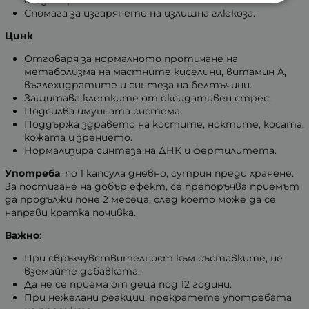
сладки храни.
Спомага за изгарянето на излишна глюкоза.
Цинк
Отговаря за нормалното протичане на
метаболизма на мастните киселини, витамин А,
въглехидратите и синтеза на белтъчини.
Защитава клетките от оксидативен стрес.
Подсилва имунната система.
Поддържа здравето на костите, ноктите, косата,
кожата и зрението.
Нормализира синтеза на ДНК и фертилитета.
Употреба
: по 1 капсула дневно, сутрин преди хранене.
За постигане на добър ефект, се препоръчва приемът
да продължи поне 2 месеца, след което може да се
направи кратка почивка.
Важно
:
При свръхчувствителност към съставките, не
вземайте добавката.
Да не се приема от деца под 12 години.
При нежелани реакции, прекратете употребата