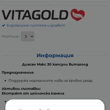
Ендокринна система и диабет
Рейтинг:
Информация
Диасан Макс 30 капсули Витаголд
Предназначение
:
Поддържа нормалните нива на кръвна захар.
Активни съставки:
Екстракт от цейлонска канела
Съдържа флавоноиди, полифеноли, танини, които
подпомагат усвояването на глюкозата в