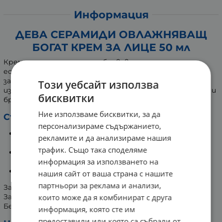
Информация
ДЕВА СЕРАМИДИ ОВЛАЖНЯВАЩ
БОГАТ КРЕМ ЗА ЛИЦЕ 50 мл
Крем за лице, подпомага обновяването на
естествената бариера на кожата и я предпазва от
загуба на влага и външни влияния. Хидратира и
Този уебсайт използва
изглажда кожата, за да намали появата на фини линии и
бисквитки
бръчки. Помага за подхранване и защита на кожата.
Ние използваме бисквитки, за да
Съставки и тяхното действие:
персонализираме съдържанието,
Комплекс от серамиди - подхранва и укрепва
рекламите и да анализираме нашия
кожната бариера.
трафик. Също така споделяме
Хиалуронова киселина - възстановява обема на
информация за използването на
кожата.
Сквалан - дълбоко подхранва.
нашия сайт от ваша страна с нашите
партньори за реклама и анализи,
За дневна и нощна грижа.
За всеки тип кожа.
които може да я комбинират с друга
Без аромат.
информация, която сте им
предоставили или която са събрали от