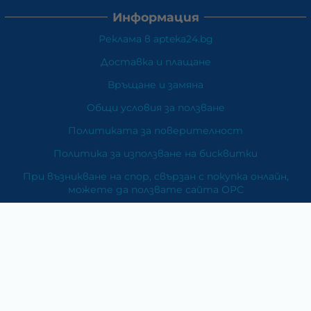
Информация
Реклама в apteka24.bg
Доставка и плащане
Връщане и замяна
Общи условия за ползване
Политиката за поверителност
Политика за използване на бисквитки
При възникване на спор, свързан с покупка онлайн,
можете да ползвате сайта ОРС
Вашите права
Отказ от сделка
За Нас
Карта на сайта
Контакти