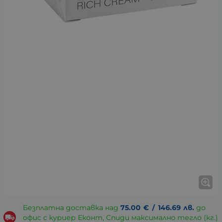
Безплатна доставка над
75.00
€
/
146.69
лв.
до
офис с куриер Еконт, Спиди максимално тегло (кг.)