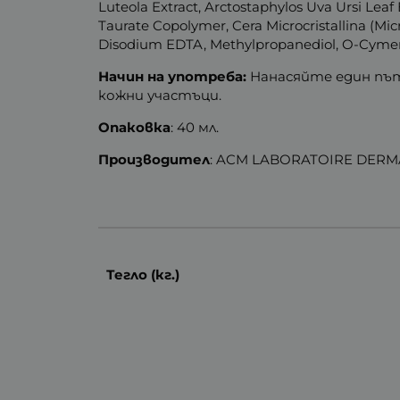
Luteola Extract, Arctostaphylos Uva Ursi Lea
Taurate Copolymer, Cera Microcristallina (Mic
Disodium EDTA, Methylpropanediol, O-Cymen-5
Начин на употреба:
Нанасяйте един път 
кожни участъци.
Опаковка
: 40 мл.
Производител
: ACM LABORATOIRE DERM
Тегло (кг.)