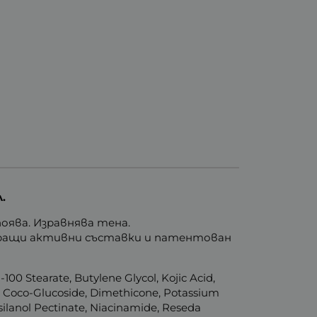
.
оява. Изравнява тена.
иращи активни съставки и патентован
G-100 Stearate, Butylene Glycol, Kojic Acid,
l), Coco-Glucoside, Dimethicone, Potassium
silanol Pectinate, Niacinamide, Reseda