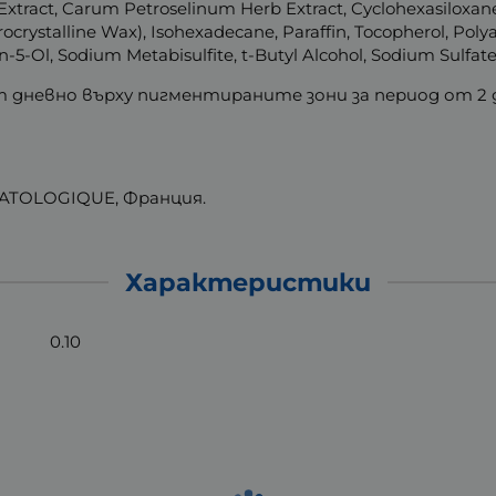
f Extract, Carum Petroselinum Herb Extract, Cyclohexasilox
rocrystalline Wax), Isohexadecane, Paraffin, Tocopherol, Poly
-Ol, Sodium Metabisulfite, t-Butyl Alcohol, Sodium Sulfate,
дневно върху пигментираните зони за период от 2 д
ATOLOGIQUE, Франция.
Характеристики
0.10