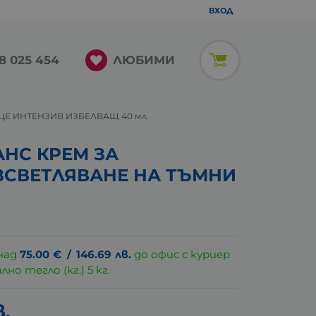
ВХОД
ЛЮБИМИ
8 025 454
ЦЕ ИНТЕНЗИВ ИЗБЕЛВАЩ 40 мл.
НС КРЕМ ЗА
ЗСВЕТЛЯВАНЕ НА ТЪМНИ
над
75.00
€
/
146.69
лв.
до офис с куриер
о тегло (кг.) 5 кг.
в.