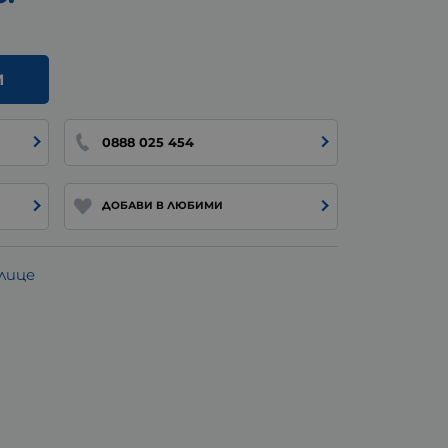
И
0888 025 454
ДОБАВИ В ЛЮБИМИ
лице