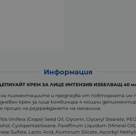
Информация
ДЕПИУАЙТ КРЕМ ЗА ЛИЦЕ ИНТЕНЗИВ ИЗБЕЛВАЩ 40 мл
е на пигментациите и предпазва от повторната им п
невен крем за лице комбинира 4 мощни депигмент
 процес на разграждането на меланина.
Vitis Vinifera (Grape) Seed Oil, Glycerin, Glyceryl Stearate, PE
Alcohol, Cyclopentasiloxane, Paraffinum Liquidum (Mineral Oi
e Sulfate, Lactic Acid, Aluminum Silicate, Ascorbyl Methyl