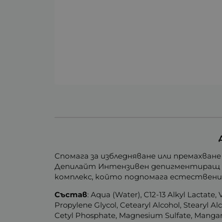
Спомага за избледняване или премахван
Депилайт Интензивен депигментиращ д
комплекс, който подпомага естествения
Състав
: Aqua (Water), C12-13 Alkyl Lactate, 
Propylene Glycol, Cetearyl Alcohol, Stearyl 
Cetyl Phosphate, Magnesium Sulfate, Manganes