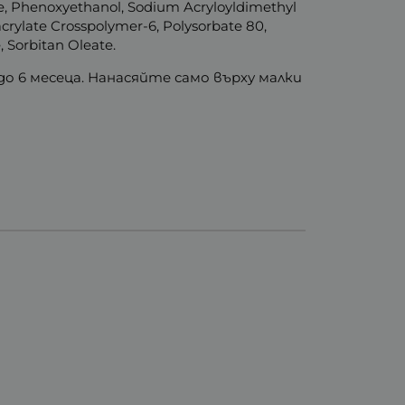
ane, Phenoxyethanol, Sodium Acryloyldimethyl
acrylate Crosspolymer-6, Polysorbate 80,
 Sorbitan Oleate.
о 6 месеца. Нанасяйте само върху малки