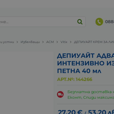
088
 и устни
Избелващи
ACM
Vitix
ДЕПИУАЙТ КРЕМ ЗА ЛИ
ДЕПИУАЙТ АДВА
ИНТЕНЗИВНО И
ПЕТНА 40 мл
АРТ.№:
144266
Безплатна доставка 
Еконт, Спиди максималн
27.20
€
53.20
л
/