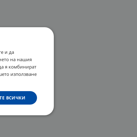
е и да
нето на нашия
 да я комбинират
ашето използване
ТЕ ВСИЧКИ