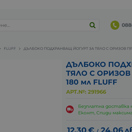
088
FLUFF
ДЪЛБОКО ПОДХРАНВАЩ ЙОГУРТ ЗА ТЯЛО С ОРИЗОВ ПРО
ДЪЛБОКО ПОДХ
ТЯЛО С ОРИЗОВ
180 мл FLUFF
АРТ.№:
291966
Безплатна доставка 
Еконт, Спиди максималн
12.30
€
24.06
л
/