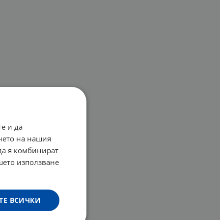
е и да
нето на нашия
 да я комбинират
ашето използване
ТЕ ВСИЧКИ