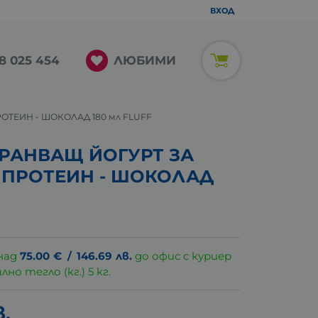
ВХОД
ЛЮБИМИ
8 025 454
ТЕИН - ШОКОЛАД 180 мл FLUFF
РАНВАЩ ЙОГУРТ ЗА
 ПРОТЕИН - ШОКОЛАД
над
75.00
€
/
146.69
лв.
до офис с куриер
о тегло (кг.) 5 кг.
в.