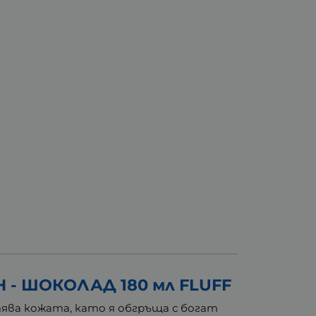
- ШОКОЛАД 180 мл FLUFF
тява кожата, като я обгръща с богат