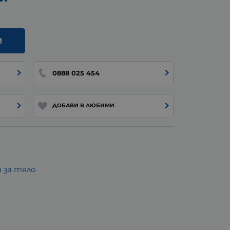
И
0888 025 454
ДОБАВИ В ЛЮБИМИ
 за тяло