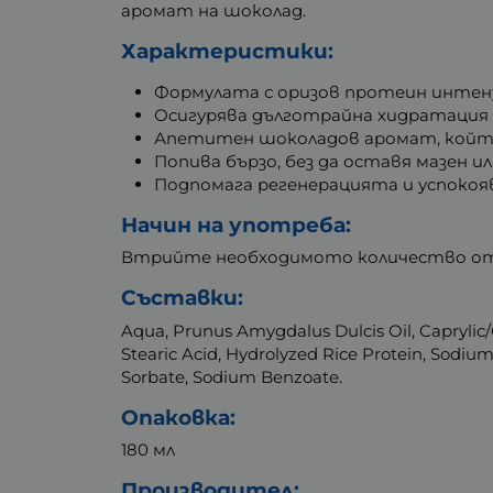
аромат на шоколад.
Характеристики:
Формулата с оризов протеин интенз
Осигурява дълготрайна хидратация
Апетитен шоколадов аромат, който
Попива бързо, без да оставя мазен ил
Подпомага регенерацията и успокоя
Начин на употреба:
Втрийте необходимото количество от 
Съставки:
Aqua, Prunus Amygdalus Dulcis Oil, Caprylic/Ca
Stearic Acid, Hydrolyzed Rice Protein, Sodi
Sorbate, Sodium Benzoate.
Опаковка:
180 мл
Производител: