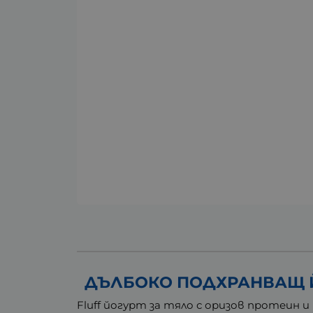
ДЪЛБОКО ПОДХРАНВАЩ ЙО
Fluff йогурт за тяло с оризов протеин