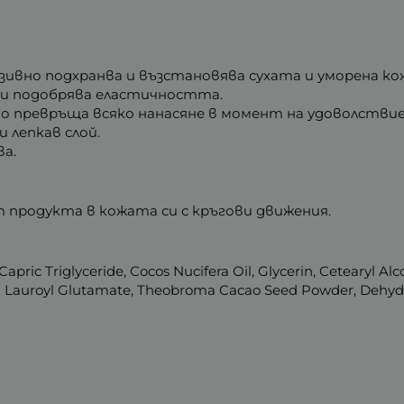
ивно подхранва и възстановява сухата и уморена ко
 и подобрява еластичността.
 превръща всяко нанасяне в момент на удоволствие
и лепкав слой.
ва.
продукта в кожата си с кръгови движения.
pric Triglyceride, Cocos Nucifera Oil, Glycerin, Cetearyl Alco
um Lauroyl Glutamate, Theobroma Cacao Seed Powder, Dehydr