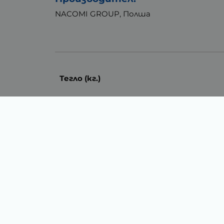
NACOMI GROUP, Полша
Тегло (кг.)