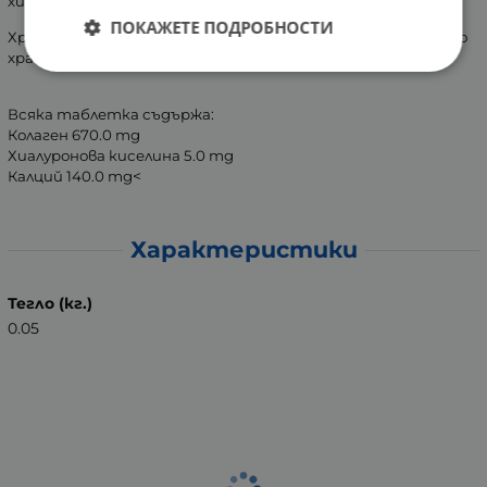
хидратирането на кожата.
ПОКАЖЕТЕ ПОДРОБНОСТИ
Хранителна добавка, не е заместител на разнообразното
хранене.
Всяка таблетка съдържа:
Колаген 670.0 mg
Хиалуронова киселина 5.0 mg
<
Калций 140.0 mg
Характеристики
Тегло (кг.)
0.05