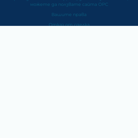
можете да ползвате сайта ОРС
Вашите права
Отказ от сделка
За Нас
Карта на сайта
Контакти
Категории
Храни и хранителни добавки
Козметика
Хигиена и защита
Перилни и почистващи препарати
Литература
Подаръци за медици