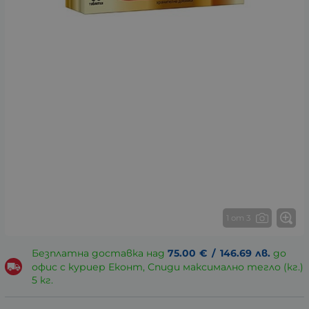
1 от 3
Безплатна доставка над
75.00
€
/
146.69
лв.
до
офис с куриер Еконт, Спиди максимално тегло (кг.)
5 кг.