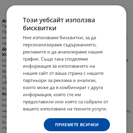
Информация
Този уебсайт използва
Дозировка:
Препоръчва се прием по 1-2 таблетки дневно.
бисквитки
Препоръчително е
Колаген Комплекс Макс
да се приема
Ние използваме бисквитки, за да
минимум 2 месеца, след което може да се направи кратка
почивка.
персонализираме съдържанието,
Действие:
рекламите и да анализираме нашия
Колаген Комплекс Макс
увеличава вискозитета на
трафик. Също така споделяме
синовиалната течност, в резултат на което се намалява
информация за използването на
триенето на ставните повърхности и подпомага
възстановяването на ставния хрущял.
нашия сайт от ваша страна с нашите
Подобрява подвижността на ставите, възвръща
партньори за реклама и анализи,
свободата на движението.
които може да я комбинират с друга
Хидролизираният колаген, съдържащ се в
Колаген
Комплекс Макс
, хипоалергичен, високопречистен от
информация, която сте им
странични вещества, изграден от еднакви по размер
предоставили или която са събрали от
колагенови фрагменти. Той засилва естествения синтез
вашето използване на техните услуги.
на колаген, намалява дълбочината на образуваните бръчки,
повишава хидратацията на кожата.
Хиалуроновата киселина е важен компонент на
ПРИЕМЕТЕ ВСИЧКИ
съединителната тъкан, тя подпомага храненето и