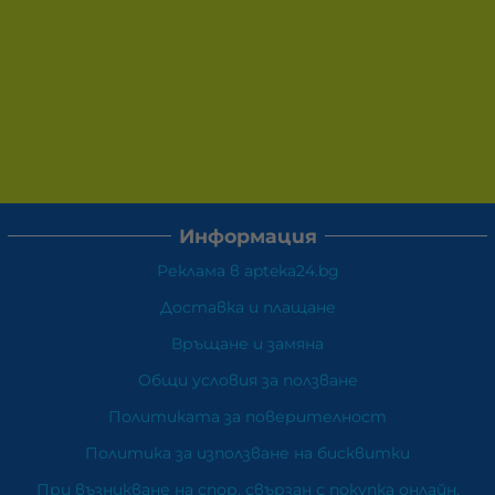
Информация
Реклама в apteka24.bg
Доставка и плащане
Връщане и замяна
Общи условия за ползване
Политиката за поверителност
Политика за използване на бисквитки
При възникване на спор, свързан с покупка онлайн,