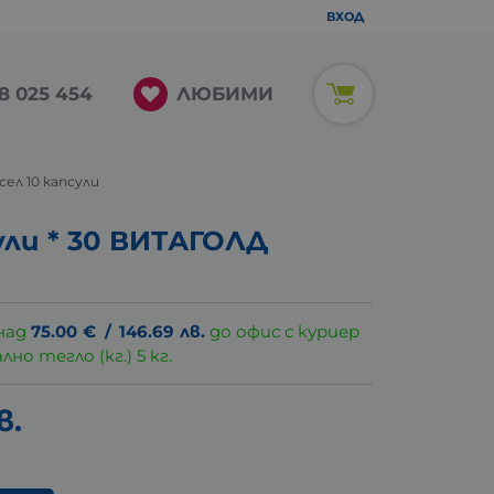
ВХОД
ЛЮБИМИ
8 025 454
исел 10 капсули
ли * 30 ВИТАГОЛД
над
75.00
€
/
146.69
лв.
до офис с куриер
о тегло (кг.) 5 кг.
в.