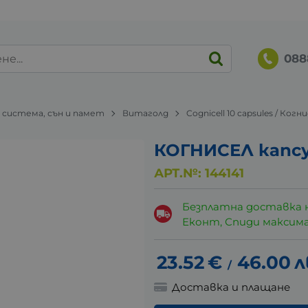
088
 система, сън и памет
Витаголд
Cognicell 10 capsules / Когн
КОГНИСЕЛ капсу
АРТ.№:
144141
Безплатна доставка 
Еконт, Спиди максималн
23.52
€
46.00
л
/
Доставка и плащане