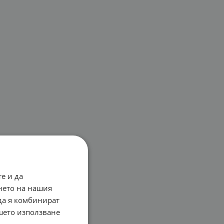
е и да
нето на нашия
 да я комбинират
ашето използване