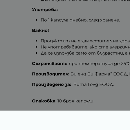
Употреба:
По 1 капсула дневно, след хранене.
Важно!
Продуктът не е заместител на здрав
Не употребявайте, ако сте алергич
Да се използва само от възрастни, а 
Съхранявайте
при температура до 25°С,
Производител:
Ви енд Ви Фарма“ ЕООД, 
Произведено за:
Вита Голд ЕООД.
Опаковка
: 10 броя капсули.