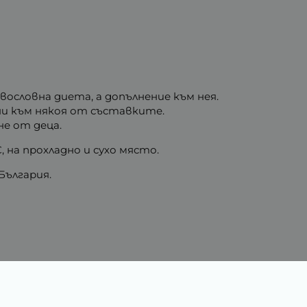
ословна диета, а допълнение към нея.
ни към някоя от съставките.
не от деца.
 на прохладно и сухо място.
България.
Характеристики