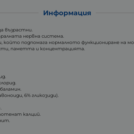
Информация
за възрастни.
ралната нервна система.
, който подпомага нормалното функциониране на мо
сти, паметта и концентрацията.
ид.
лорид.
баламин.
воноиди, 6% гликозиди).
.
тотенат калций.
нит.
.