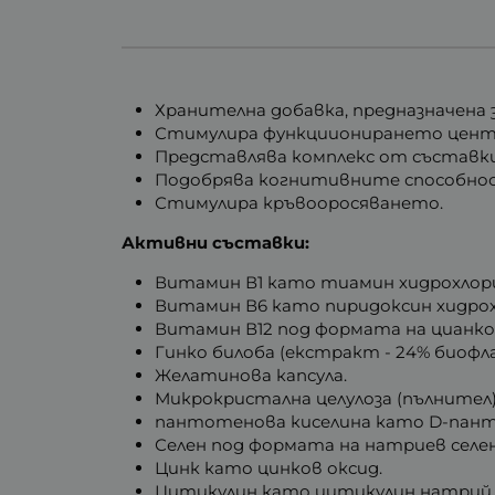
Хранителна добавка, предназначена 
Стимулира функциионирането цент
Представлява комплекс от съставки
Подобрява когнитивните способно
Стимулира кръвооросяването.
Активни съставки:
Витамин В1 като тиамин хидрохлор
Витамин В6 като пиридоксин хидрох
Витамин В12 под формата на цианко
Гинко билоба (екстракт - 24% биофла
Желатинова капсула.
Микрокристална целулоза (пълнител)
пантотенова киселина като D-пан
Селен под формата на натриев селе
Цинк като цинков оксид.
Цитикулин като цитикулин натрий