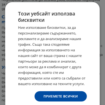
за хора с по-тесни челюсти или малка уста. А
дръжката е с ергономична форма за удобен захват.
Този уебсайт използва
Словенска иновативност и японска
бисквитки
технология:
Ние използваме бисквитки, за да
Премиум четката за зъби VBO е разработена от д-р
Весна Калох, признат ортодонтски експерт, в
персонализираме съдържанието,
партньорство с Университета по дентална
рекламите и да анализираме нашия
медицина в Канагава, Япония.
трафик. Също така споделяме
Изследвания на университета показват, че влакната с
информация за използването на
черен кварц премахват зъбните налепи до 40% по-
ефективно от обикновените четки, дори без паста за
нашия сайт от ваша страна с нашите
зъби.
партньори за реклама и анализи,
които може да я комбинират с друга
Уникалност на черния кварц:
информация, която сте им
Черният кварц е рядък минерал, добиван предимно на
предоставили или която са събрали от
остров Хокайдо, Япония. Той се образува чрез
вкаменяване на морски водорасли, които натрупват
вашето използване на техните услуги.
кварц в клетъчните си стени. По време на четкане
влакната с черен кварц освобождават отрицателни
йони, което засилва продължителността на
ПРИЕМЕТЕ ВСИЧКИ
почистващия ефект.