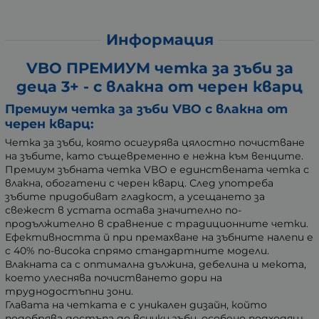
Информация
VBO ПРЕМИУМ четка за зъби за
деца 3+ - с влакна от черен кварц
Премиум четка за зъби VBO с влакна от
черен кварц:
Четка за зъби, която осигурява цялостно почистване
на зъбите, като същевременно е нежна към венците.
Премиум зъбната четка VBO е единствената четка с
влакна, обогатени с черен кварц. След употреба
зъбите придобиват гладкост, а усещането за
свежест в устата остава значително по-
продължително в сравнение с традиционните четки.
Ефективността й при премахване на зъбните налепи е
с 40% по-висока спрямо стандартните модели.
Влакната са с оптимална дължина, дебелина и мекота,
което улеснява почистването дори на
труднодостъпни зони.
Главата на четката е с уникален дизайн, който
подобрява достъпа до всички зъби, особено подходящ