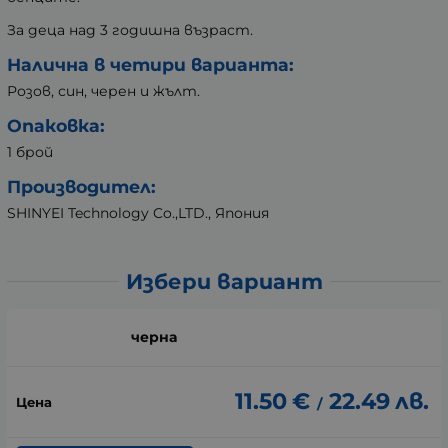
За деца над 3 годишна възраст.
Налична в четири варианта:
Розов, син, черен и жълт.
Опаковка:
1 брой
Производител:
SHINYEI Technology Co.,LTD., Япония
Избери вариант
черна
11.50
€
22.49
лв.
/