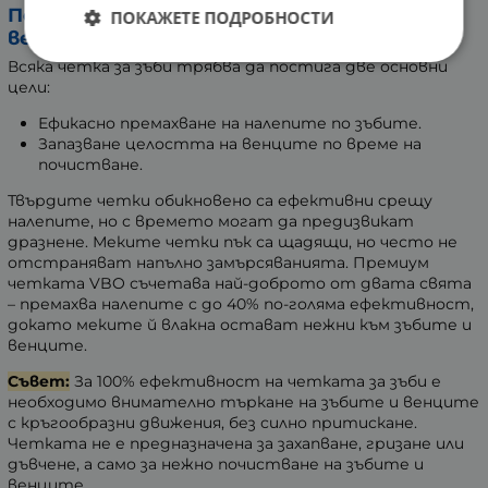
Почиства зъбите и е щадяща към
ПОКАЖЕТЕ ПОДРОБНОСТИ
венците:
Всяка четка за зъби трябва да постига две основни
цели:
Ефикасно премахване на налепите по зъбите.
Запазване целостта на венците по време на
почистване.
Твърдите четки обикновено са ефективни срещу
налепите, но с времето могат да предизвикат
дразнене. Меките четки пък са щадящи, но често не
отстраняват напълно замърсяванията. Премиум
четката VBO съчетава най-доброто от двата свята
– премахва налепите с до 40% по-голяма ефективност,
докато меките й влакна остават нежни към зъбите и
венците.
Съвет:
За 100% ефективност на четката за зъби е
необходимо внимателно търкане на зъбите и венците
с кръгообразни движения, без силно притискане.
Четката не е предназначена за захапване, гризане или
дъвчене, а само за нежно почистване на зъбите и
венците.