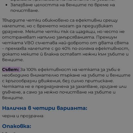
Запазване целостта на венците по време на
почистване.
Твърдите четки обикновено са ефективни срещу
налепите, но с времето могат да предизвикат
дразнене. Меките четки пък са щадящи, но често не
отстраняват напълно замърсяванията. Премиум
четката VBO съчетава най-доброто от двата свята
– премахва налепите с до 40% по-голяма ефективност,
докато меките й влакна остават нежни към зъбите и
венците.
Съвет:
За 100% ефективност на четката за зъби е
необходимо внимателно търкане на зъбите и венците
с кръгообразни движения, без силно притискане.
Четката не е предназначена за захапване, гризане или
дъвчене, а само за нежно почистване на зъбите и
венците.
Налична в четири варианта:
черна и прозрачна
Опаковка: