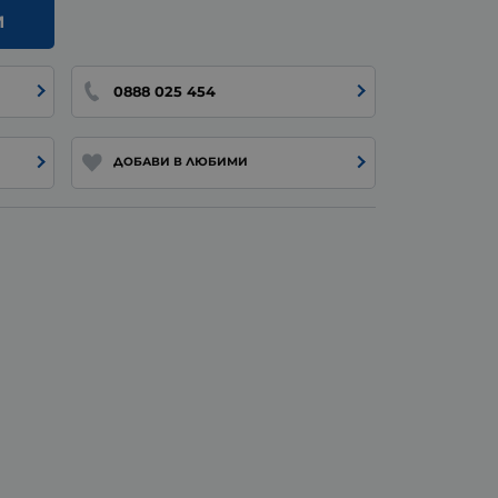
И
0888 025 454
ДОБАВИ В ЛЮБИМИ