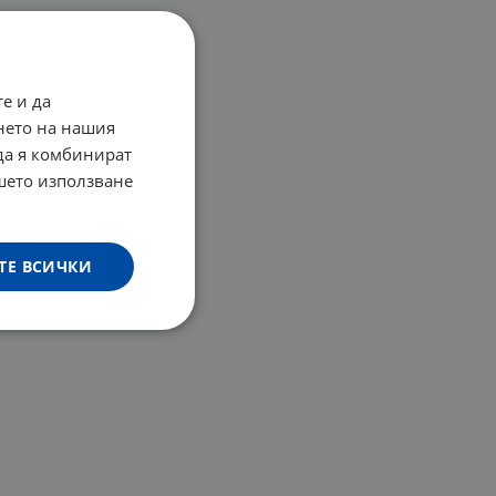
е и да
нето на нашия
 да я комбинират
ашето използване
ТЕ ВСИЧКИ