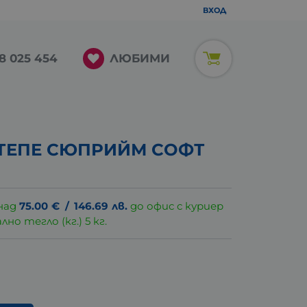
ВХОД
ЛЮБИМИ
8 025 454
 ТЕПЕ СЮПРИЙМ СОФТ
над
75.00
€
/
146.69
лв.
до офис с куриер
о тегло (кг.) 5 кг.