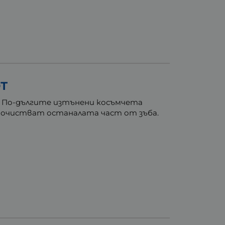
Т
а. По-дългите изтънени косъмчета
 почистват останалата част от зъба.