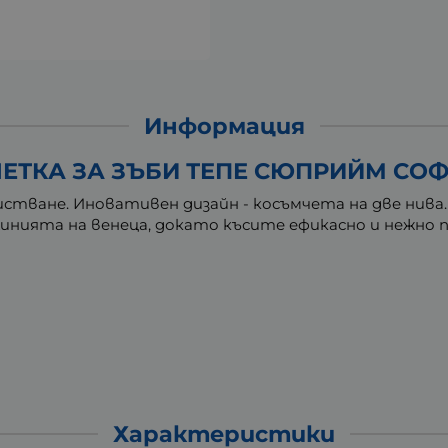
Информация
ЧЕТКА ЗА ЗЪБИ ТЕПЕ СЮПРИЙМ СОФ
чистване. Иновативен дизайн - косъмчета на две нив
линията на венеца, докато късите ефикасно и нежно
Характеристики