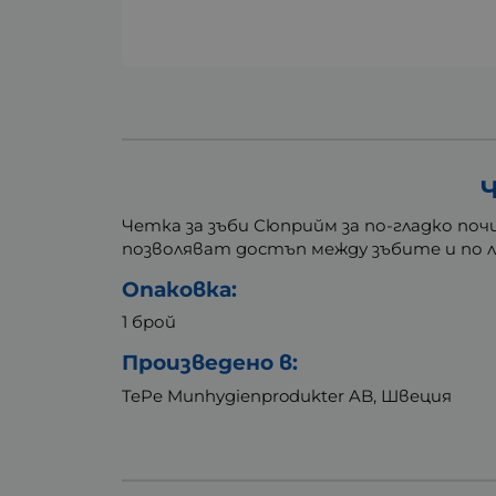
Четка за зъби Сюприйм за по-гладко по
позволяват достъп между зъбите и по 
Опаковка:
1 брой
Произведено в:
TePe Munhygienprodukter AB, Швеция