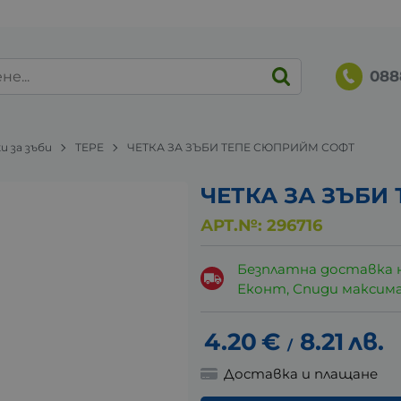
088
и за зъби
TEPE
ЧЕТКА ЗА ЗЪБИ ТЕПЕ СЮПРИЙМ СОФТ
ЧЕТКА ЗА ЗЪБИ
АРТ.№:
296716
Безплатна доставка 
Еконт, Спиди максималн
4.20
€
8.21
лв.
/
Доставка и плащане