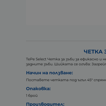
ЧЕТКА 
TePe Select Четка за зъби за ефикасно 
задните зъби. Шийката се огъва: Загрей
Начин на ползване:
Поставете четката под ъгъл 45° спрямо
Опаковка:
1 брой
Производител: