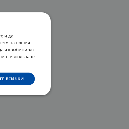
е и да
нето на нашия
 да я комбинират
ашето използване
ТЕ ВСИЧКИ