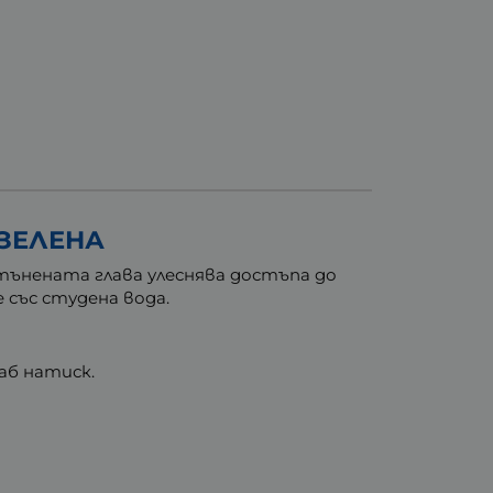
 ЗЕЛЕНА
изтънената глава улеснява достъпа до
 със студена вода.
аб натиск.