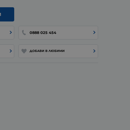
И
0888 025 454
ДОБАВИ В ЛЮБИМИ