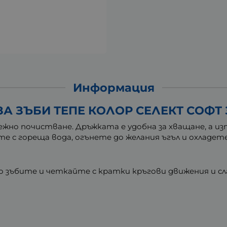
Информация
ЗА ЗЪБИ ТЕПЕ КОЛОР СЕЛЕКТ СОФТ
и нежно почистване. Дръжката е удобна за хващане, а 
те с гореща вода, огънете до желания ъгъл и охладете
 зъбите и четкайте с кратки кръгови движения и сл