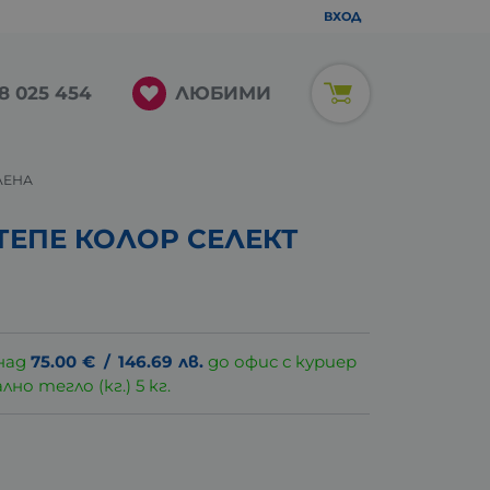
ВХОД
ЛЮБИМИ
8 025 454
ЛЕНА
 ТЕПЕ КОЛОР СЕЛЕКТ
над
75.00
€
/
146.69
лв.
до офис с куриер
о тегло (кг.) 5 кг.