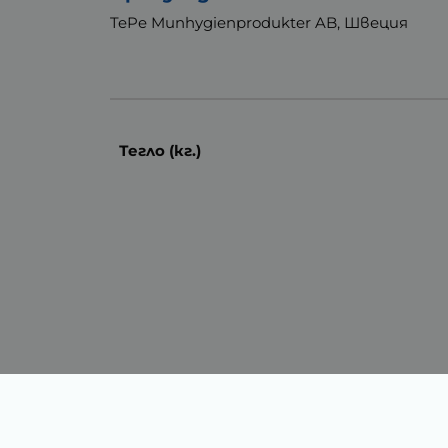
TePe Munhygienprodukter AB, Швеция
Тегло (кг.)