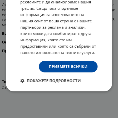
рекламите и да анализираме нашия
Създадена за чувствителни зъби. Заострените влакна
трафик. Също така споделяме
по външната част на четката правят мекия край още
информация за използването на
по-гъвкав и осигуряват защита срещу прекомерно
натискане. Препоръчва се смяна на четката на всеки 3
нашия сайт от ваша страна с нашите
месеца.
партньори за реклама и анализи,
които може да я комбинират с друга
Вид
: софт.
информация, която сте им
Опаковка
: 1 брой.
предоставили или която са събрали от
Произведено
в Китай.
вашето използване на техните услуги.
ПРИЕМЕТЕ ВСИЧКИ
Характеристики
ПОКАЖЕТЕ ПОДРОБНОСТИ
Тегло (кг.)
0.03