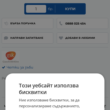
бр.
КУПИ
0888 025 454
БЪРЗА ПОРЪЧКА
НАПРАВИ ЗАПИТВАНЕ
ДОБАВИ В ЛЮБИМИ
Четки за зъби
Рейтинг:
Този уебсайт използва
бисквитки
Информация
Ние използваме бисквитки, за да
персонализираме съдържанието,
ЧЕТКА ЗА ЗЪБИ СЕНСОДИН РИПЕЪР & ПРОТЕКТ СОФТ