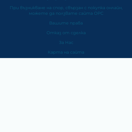
При възникване на спор, свързан с покупка онлайн,
можете да ползвате сайта ОРС
Вашите права
Отказ от сделка
За Нас
Карта на сайта
Контакти
Категории
Храни и хранителни добавки
Козметика
Хигиена и защита
Перилни и почистващи препарати
Литература
Подаръци за медици