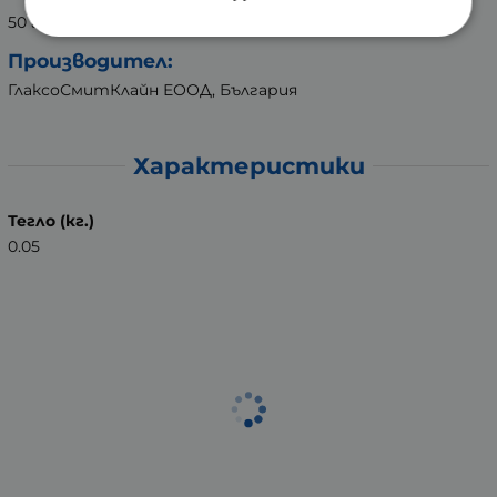
50 гр.
Производител:
ГлаксоСмитКлайн ЕООД, България
Характеристики
Тегло (кг.)
0.05