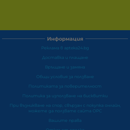
Информация
Реклама в apteka24.bg
Доставка и плащане
Връщане и замяна
Общи условия за ползване
Политиката за поверителност
Политика за използване на бисквитки
При възникване на спор, свързан с покупка онлайн,
можете да ползвате сайта ОРС
Вашите права
Отказ от сделка