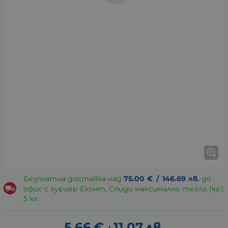
Безплатна доставка над
75.00
€
/
146.69
лв.
до
офис с куриер Еконт, Спиди максимално тегло (кг.)
5 кг.
5.66
€
11.07
лв.