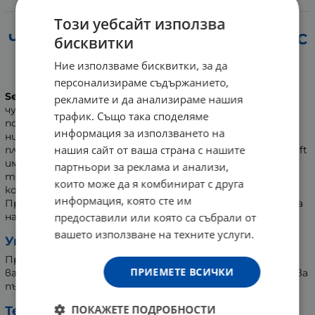
Информация
Този уебсайт използва
ЧЕТКА ЗА ЗЪБИ СЕНСОДИН АДВАНС
бисквитки
КЛИЙН СОФТ ЗА ЧУВСТВИТЕЛНИ
Ние използваме бисквитки, за да
ЗЪБИ
персонализираме съдържанието,
Sensodyne Advanced Clean Soft
е създадена за
рекламите и да анализираме нашия
чувствителни зъби. Меката и четка ефективно
трафик. Също така споделяме
почиства устната кухина. Микро фини и заострени
информация за използването на
нишки почистват в дълбочина и нежно премахват
нашия сайт от ваша страна с нашите
плаката. Четката за зъби Sensodyne Advanced Clean Soft
има малка и мека глава, която успява да почисти дори
партньори за реклама и анализи,
труднодостъпните места. Дръжката й спомага за
които може да я комбинират с друга
контрол и стабилен захват по време на употреба.
информация, която сте им
Продуктът може да се използва от възрастни и деца
предоставили или която са събрали от
над 12 години.
вашето използване на техните услуги.
Употреба:
Препоръчително е на всеки 3 месеца да сменяте
ПРИЕМЕТЕ ВСИЧКИ
вашата четка за зъби. Препоръчва се за използване два
пъти на ден, в комбинация с паста за зъби Sensodyne.
ПОКАЖЕТЕ ПОДРОБНОСТИ
Тегло: