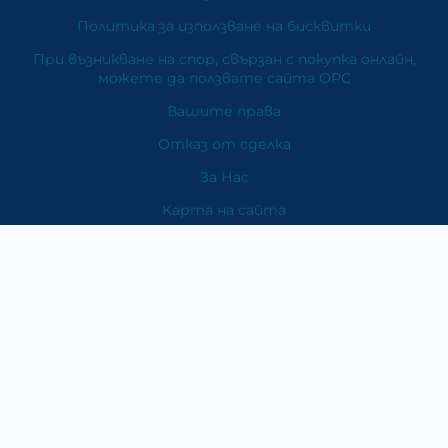
Политика за използване на бисквитки
При възникване на спор, свързан с покупка онлайн,
можете да ползвате сайта ОРС
Вашите права
Отказ от сделка
За Нас
Карта на сайта
Контакти
Категории
Храни и хранителни добавки
Козметика
Хигиена и защита
Перилни и почистващи препарати
Литература