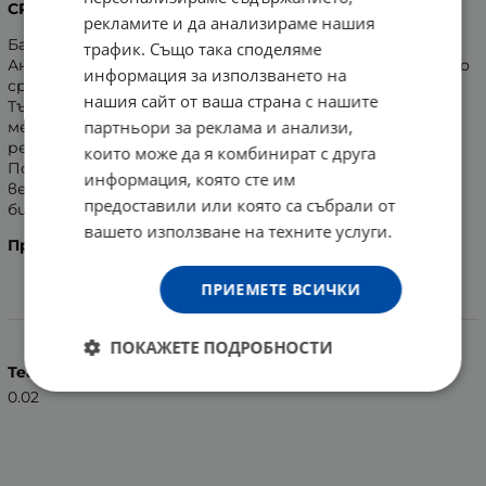
СРЕБРО ЗА ДЕЦА SOFT
рекламите и да анализираме нашия
Бамбукова четка за зъби с нано сребро Био Планет.
трафик. Също така споделяме
Антибактериалният бамбук Моко в комбинация с нано
информация за използването на
среброто премахва бактериите в устната кухина.
нашия сайт от ваша страна с нашите
Тънките върхове на влакната нежно почистват
партньори за реклама и анализи,
междузъбното пространство, успокояват,
регенерират клетките и избелват зъбите.
които може да я комбинират с друга
Подходяща и за чувствителни зъби, чувствителни
информация, която сте им
венци, пародонтоза и брекети. Четката е напълно
предоставили или която са събрали от
биоразградима в природата.
вашето използване на техните услуги.
Произведено
в Китай.
ПРИЕМЕТЕ ВСИЧКИ
Характеристики
ПОКАЖЕТЕ ПОДРОБНОСТИ
Тегло (кг.)
0.02