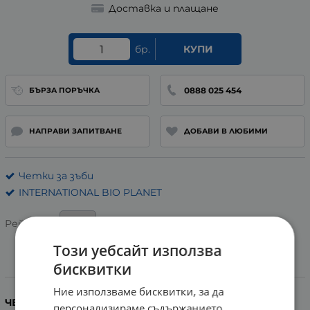
Доставка и плащане
бр.
КУПИ
0888 025 454
БЪРЗА ПОРЪЧКА
НАПРАВИ ЗАПИТВАНЕ
ДОБАВИ В ЛЮБИМИ
Четки за зъби
INTERNATIONAL BIO PLANET
Рейтинг:
Този уебсайт използва
бисквитки
Информация
Ние използваме бисквитки, за да
ЧЕТКА ЗА ЗЪБИ БИО ПЛАНЕТ БАМБУКОВА С НАНО
персонализираме съдържанието,