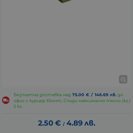
Безплатна доставка над
75.00
€
/
146.69
лв.
до
офис с куриер Еконт, Спиди максимално тегло (кг.)
5 кг.
2.50
€
4.89
лв.
/