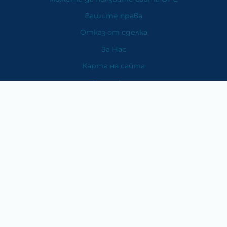
Вашите права
Отказ от сделка
За Нас
Карта на сайта
Контакти
Категории
Храни и хранителни добавки
Козметика
Хигиена и защита
Перилни и почистващи препарати
Литература
Подаръци за медици
Методи на плащане