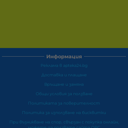
Информация
Реклама в apteka24.bg
Доставка и плащане
Връщане и замяна
Общи условия за ползване
Политиката за поверителност
Политика за използване на бисквитки
При възникване на спор, свързан с покупка онлайн,
можете да ползвате сайта ОРС