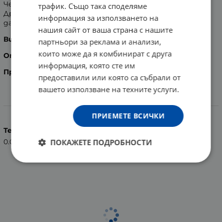
Четка за зъби за ежедневна употреба.
трафик. Също така споделяме
Дръжката е от негъвкава пластмаса, затова трябва
информация за използването на
да се внимава при употреба.
нашия сайт от ваша страна с нашите
Вид:
Medium.
партньори за реклама и анализи,
които може да я комбинират с друга
Опаковка:
1 брой.
информация, която сте им
Произведена в Индия.
предоставили или която са събрали от
вашето използване на техните услуги.
Характеристики
ПРИЕМЕТЕ ВСИЧКИ
Тегло (кг.)
ПОКАЖЕТЕ ПОДРОБНОСТИ
0.01