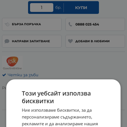
бр.
КУПИ
0888 025 454
БЪРЗА ПОРЪЧКА
НАПРАВИ ЗАПИТВАНЕ
ДОБАВИ В ЛЮБИМИ
Четки за зъби
Рейтинг:
Този уебсайт използва
бисквитки
Информация
Ние използваме бисквитки, за да
персонализираме съдържанието,
ЧЕТКА ЗА ЗЪБИ АКВАФРЕШ СТАНДАРТ МЕДИУМ
рекламите и да анализираме нашия