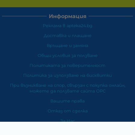
Информация
Реклама в apteka24.bg
Доставка и плащане
Връщане и замяна
Общи условия за ползване
Политиката за поверителност
Политика за използване на бисквитки
При възникване на спор, свързан с покупка онлайн,
можете да ползвате сайта ОРС
Вашите права
Отказ от сделка
За Нас
Карта на сайта