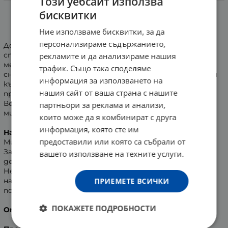
Информация
Този уебсайт използва
бисквитки
ЧЕТКА ЗА ЗЪБИ АКВАФРЕШ МИЛК ТИЙТ БЕБЕ 0 - 2
години
Ние използваме бисквитки, за да
персонализираме съдържанието,
Детската четка за зъби Aquafresh Milk Teeth е
специално разработена от експерти по дентална
рекламите и да анализираме нашия
медицина за деца до 2 годишна възраст. Меките
трафик. Също така споделяме
снопчетата, разположени в различни посоки, са нежни
информация за използването на
към венците и зъбния емайл, а гъвкавата зона ги
нашия сайт от ваша страна с нашите
предпазва от прекомерно силен натиск.
Веселият и закачлив дизайн на четката превръща
партньори за реклама и анализи,
миенето на зъбите в забавна детска игра.
които може да я комбинират с друга
информация, която сте им
Начин на употреба:
предоставили или която са събрали от
Мийте зъбките на Вашето дете 2 до 3 пъти на ден.
За пълноценна грижа използвайте в комбинация с
вашето използване на техните услуги.
детска паста за зъби "Aquafresh Milk Teeth".
Не оставяйте децата сами да мият зъбките си -
наблюдавайте ги, за да се намали възможността от
ПРИЕМЕТЕ ВСИЧКИ
поглъщане на паста.
ПОКАЖЕТЕ ПОДРОБНОСТИ
Опаковка:
1 брой четка за зъби.