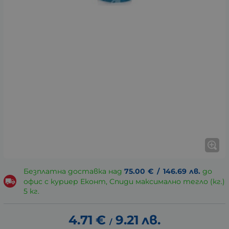
Безплатна доставка над
75.00
€
/
146.69
лв.
до
офис с куриер Еконт, Спиди максимално тегло (кг.)
5 кг.
4.71
€
9.21
лв.
/