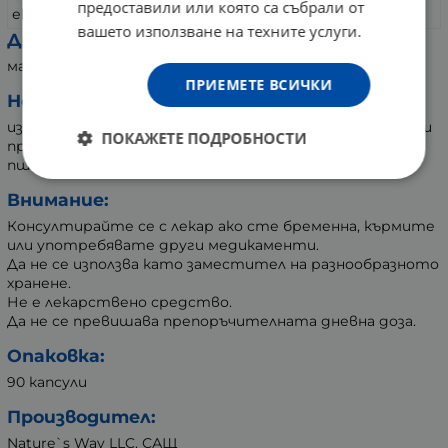
1000 mg
3000 mg
предоставили или която са събрали от
екстракт
вашето използване на техните услуги.
Други съставки:
магнезиев стеарат, желатинова капсула.
ПРИЕМЕТЕ ВСИЧКИ
Не съдържа
изкуствени аромати и оцветители, царевица, млечни
ПОКАЖЕТЕ ПОДРОБНОСТИ
продукти, консерванти, глутен, соя, сол, захар,
пшеница, мая
Внимание:
Консултирайте се с лекар ако сте бременна, кърмите
или употребявате други медикаменти.
Да не се използва като заместител на разнообразното
хранене.
Не е лекарствено средство.
Да не се превишава препоръчителната дневна доза.
Опаковка:
90 капсули
Производител:
Nature`s Way LLC, САЩ