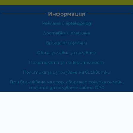
Информация
Реклама в apteka24.bg
Доставка и плащане
Връщане и замяна
Общи условия за ползване
Политиката за поверителност
Политика за използване на бисквитки
При възникване на спор, свързан с покупка онлайн,
можете да ползвате сайта ОРС
Вашите права
Отказ от сделка
За Нас
Карта на сайта