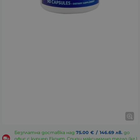
Безплатна доставка над
75.00
€
/
146.69
лв.
до
офис с куриер Еконт, Спиди максимално тегло (кг.)