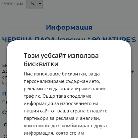
Рейтинг:
Информация
ЧЕРЕША ПЛОД капсули * 90 NATURE'S
WAY
Този уебсайт използва
Хранителна добавка
бисквитки
Екстрактът от череша е богат на биофлавоноиди.
Допринася за защитата на клетките от оксидативен
Ние използваме бисквитки, за да
стрес, за нормалната концентрация на пикочната
персонализираме съдържанието,
киселина и за нормалното състояние на ставите.
рекламите и да анализираме нашия
Препоръчителна дневна доза:
трафик. Също така споделяме
Приемайте по 2 капсули, 3 пъти дневно.
информация за използването на
нашия сайт от ваша страна с нашите
Състав:
партньори за реклама и анализи,
В 2
В 6 капсули (дневна
Съдържание:
които може да я комбинират с друга
капсули:
доза):
информация, която сте им
Сладка череша