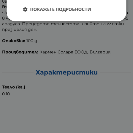
вари се 10 мин и след това престоява още 20 мин.
Вътрешно
- Вечер, с 300 мл студена вода, залейте 2
ПОКАЖЕТЕ ПОДРОБНОСТИ
чаени лъжички от билката. Оставете да се накисне за
8 часа. На сутринта затоплете на котлон до около 45
градуса. Прецедете течността и пийте на глътки
през целия ден.
Опаковка:
100 g.
Производител:
Кармен Солара ЕООД, България.
Характеристики
Тегло (кг.)
0.10