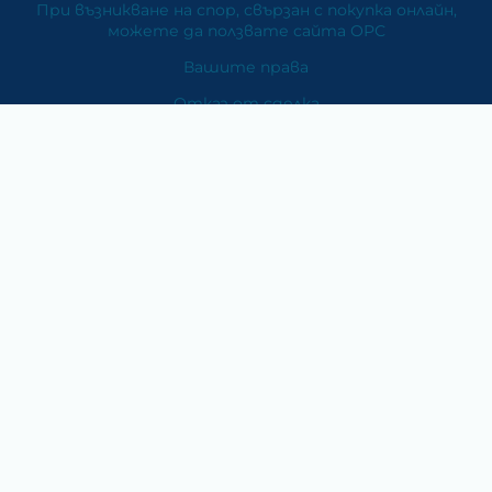
При възникване на спор, свързан с покупка онлайн,
можете да ползвате сайта ОРС
Вашите права
Отказ от сделка
За Нас
Карта на сайта
Контакти
Категории
Храни и хранителни добавки
Козметика
Хигиена и защита
Перилни и почистващи препарати
Литература
Подаръци за медици