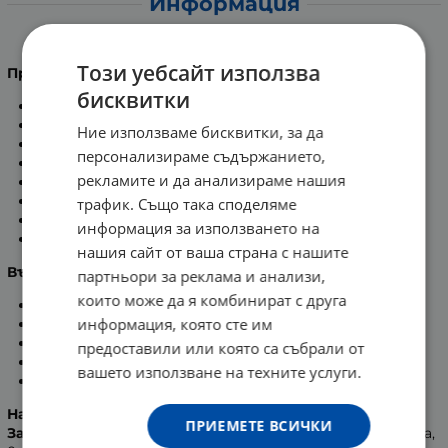
Информация
ЧЕРЕН ОМАН КОРЕНИ 100 гр. КАРМЕН
Този уебсайт използва
Приложение - външно:
бисквитки
при наранявания и костни фрактури;
трудно заздравяващи и дълбоки рани;
Ние използваме бисквитки, за да
изкълчвания и контузии;
персонализираме съдържанието,
гнойни тъканни и костни възпаления;
рекламите и да анализираме нашия
болезнени ампутирани крайници;
невралгии;
трафик. Също така споделяме
циреи;
информация за използването на
пародонтоза и възпаления на вените.
нашия сайт от ваша страна с нашите
Вътрешно:
партньори за реклама и анализи,
които може да я комбинират с друга
при диарии;
информация, която сте им
катар на червата;
дизентерия;
предоставили или която са събрали от
стомашна и дуоденална язва;
вашето използване на техните услуги.
хроничен бронхиален катар.
Начин на употреба:
ПРИЕМЕТЕ ВСИЧКИ
За компреси и промивки
- 10 г се заливат с 1 чаша вода,