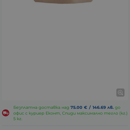
Безплатна доставка над
75.00
€
/
146.69
лв.
до
офис с куриер Еконт, Спиди максимално тегло (кг.)
5 кг.