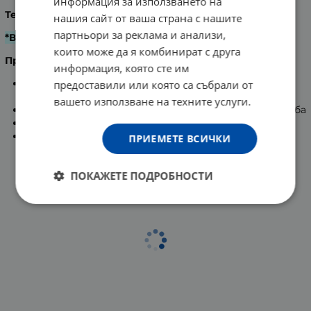
информация за използването на
Тегло:
400 гр.
нашия сайт от ваша страна с нашите
партньори за реклама и анализи,
*В забележка посочете кой номер и цвят желаете!
които може да я комбинират с друга
Препоръчки:
информация, която сте им
офис работници и работници с постоянен
предоставили или която са събрали от
физически труд
вашето използване на техните услуги.
пациенти с болки в кръста и задната част на гърба
хора с психически стрес
за ежедневен масаж и релакс на ходилата
ПРИЕМЕТЕ ВСИЧКИ
ПОКАЖЕТЕ ПОДРОБНОСТИ