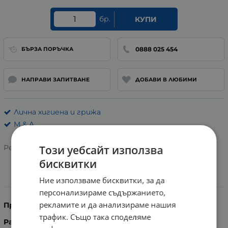
бр.
КУПИ
0888 025 454
БЪРЗА ПОРЪЧКА
НАПРАВИ ЗАПИТВАНЕ
ДОБАВИ В ЛЮБИМИ
Лична хигиена и грижа
М & A
Този уебсайт използва
Рейтинг:
бисквитки
Ние използваме бисквитки, за да
Информация
персонализираме съдържанието,
рекламите и да анализираме нашия
Произход:
Хонг Конг
трафик. Също така споделяме
Размер:
от 36 до 43 номер