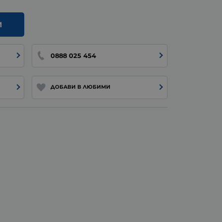
И
0888 025 454
ДОБАВИ В ЛЮБИМИ