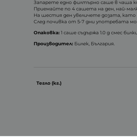
Запарете едно филтърно саше в чаша к
Приемайте по 4 сашета на ден, най-малк
На шестия ден увеличете дозата, като 
След почивка от 5-7 дни употребата мож
Опаковка:
1 саше съдържа 1.0 g смес билки
Производител:
Билек, България.
Тегло (кг.)