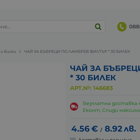
088
 и билки
ЧАЙ ЗА БЪБРЕЦИ ПО ЛАМБРЕВ ФИЛТЪР * 30 БИЛЕК
ЧАЙ ЗА БЪБРЕЦ
* 30 БИЛЕК
АРТ.№:
146683
Безплатна доставка 
Еконт, Спиди максималн
4.56
€
8.92
лв.
/
Доставка и плащане