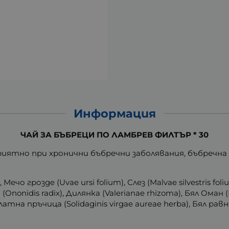
Информация
ЧАЙ ЗА БЪБРЕЦИ ПО ЛАМБРЕВ ФИЛТЪР * 30
оприятно при хронични бъбречни заболявания, бъбре
 Мечо грозде (Uvae ursi folium), Слез (Malvae silvestris fol
(Ononidis radix), Дилянка (Valerianae rhizoma), Бял Оман (
латна пръчица (Solidaginis virgae aureae herba), Бял равнец