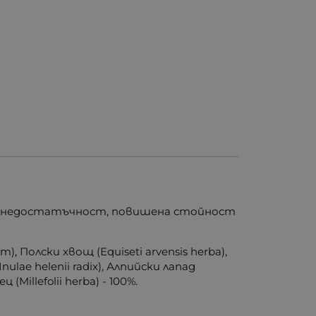
чна недостатъчност, повишена стойност
ium), Полски хвощ (Equiseti arvensis herba),
Inulae helenii radix), Алпийски лапад
 (Millefolii herba) - 100%.