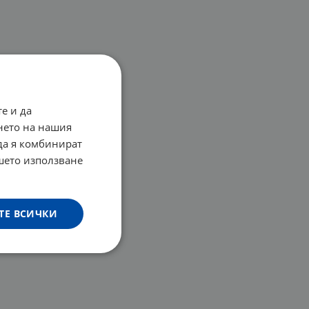
е и да
нето на нашия
 да я комбинират
ашето използване
ТЕ ВСИЧКИ