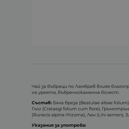
Чай за бъбреци по Ламбрев влияе благ
на уреята, бъбречнокаменна болест.
Състав:
Бяла бреза (Beatulae albae folium),
Глог (Crataegi folium cum flore), Гръмотрън 
(Runecis alpine rhizoma), Лен (Lini semen), З
Указания за употреба: