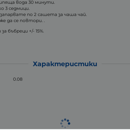
ипяща вода 30 минути.
о 3 седмици.
запарвате по 2 сашета за чаша чай.
е да се повтори. .
 за бъбреци +/- 15%.
Характеристики
0.08