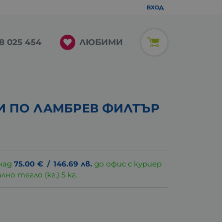
ВХОД
ЛЮБИМИ
8 025 454
И ПО ЛАМБРЕВ ФИЛТЪР
над
75.00
€
/
146.69
лв.
до офис с куриер
о тегло (кг.) 5 кг.