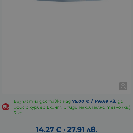
Безплатна доставка над
75.00
€
/
146.69
лв.
до
офис с куриер Еконт, Спиди максимално тегло (кг.)
5 кг.
14.27
€
27.91
лв.
/