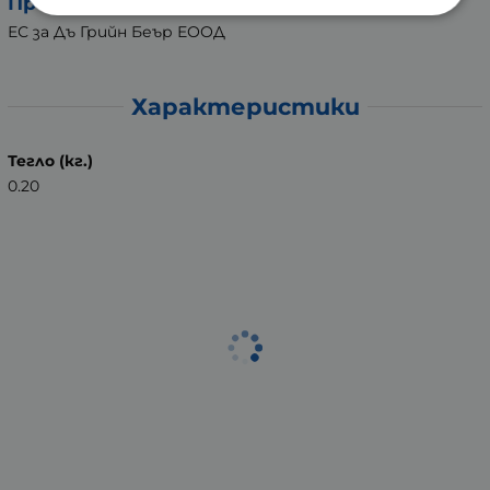
Произведено в:
ЕС за Дъ Грийн Беър ЕООД
Характеристики
Тегло (кг.)
0.20