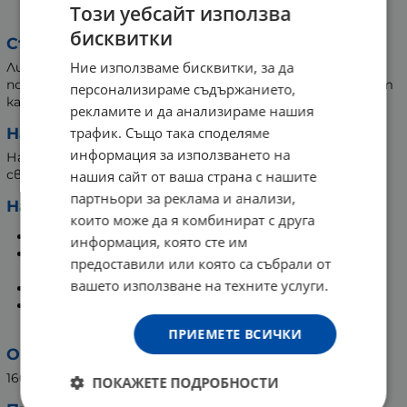
Този уебсайт използва
ДЕТОКСИКИРАЩ 160 г
бисквитки
Съставки:
Ние използваме бисквитки, за да
Лист смокиня, мента, бреза, джинджифил, канела,
портокалови кори, корен коприва, мурсалски чай, жълт
персонализираме съдържанието,
кантарион, бял трън, невен, карамфил.
рекламите и да анализираме нашия
трафик. Също така споделяме
Начин на съхранение:
информация за използването на
На сухо и проветриво място, без пряка слънчева
светлина.
нашия сайт от ваша страна с нашите
партньори за реклама и анализи,
Начин на употреба:
които може да я комбинират с друга
Сложете една пълна супена лъжица от чая.
информация, която сте им
Залейте с 200-300 мл прясно преварена гореща
предоставили или която са събрали от
вода.
вашето използване на техните услуги.
Запарете за 5 минути.
Приемайте 2 пъти дневно за оптимални
резултати.
ПРИЕМЕТЕ ВСИЧКИ
Опаковка:
160 грама
ПОКАЖЕТЕ ПОДРОБНОСТИ