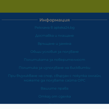
Информация
Реклама в apteka24.bg
Доставка и плащане
Връщане и замяна
Общи условия за ползване
Политиката за поверителност
Политика за използване на бисквитки
При възникване на спор, свързан с покупка онлайн,
можете да ползвате сайта ОРС
Вашите права
Отказ от сделка
За Нас