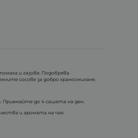
омаха и газове. Подобрява
хните сосове за добро храносмилане.
. Приемайте до 4 сашета на ден.
чества и аромата на чая.