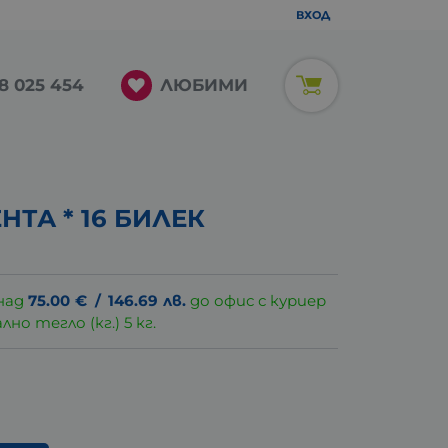
ВХОД
ЛЮБИМИ
8 025 454
ТА * 16 БИЛЕК
над
75.00
€
/
146.69
лв.
до офис с куриер
о тегло (кг.) 5 кг.