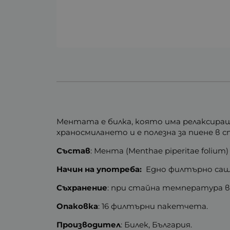
Ментата е билка, която има релаксиращ
храносмилането и е полезна за пиене в
Състав
: Мента (Menthae piperitae folium) 
Начин на употреба:
Едно филтърно саше
Съхранение
: при стайна температура в
Опаковка
: 16 филтърни пакетчета.
Производител
: Билек, България.