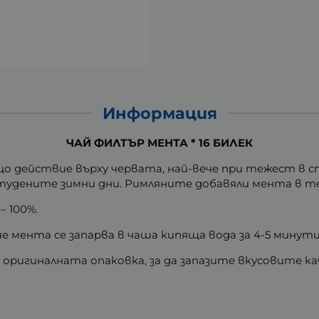
Информация
ЧАЙ ФИЛТЪР МЕНТА * 16 БИЛЕК
о действие върху червата, най-вече при тежест в ст
 студените зимни дни. Римляните добавяли мента в те
– 100%.
 мента се запарва в чаша кипяща вода за 4-5 минути
 оригиналната опаковка, за да запазите вкусовите ка