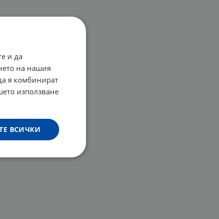
е и да
нето на нашия
 да я комбинират
ашето използване
ТЕ ВСИЧКИ