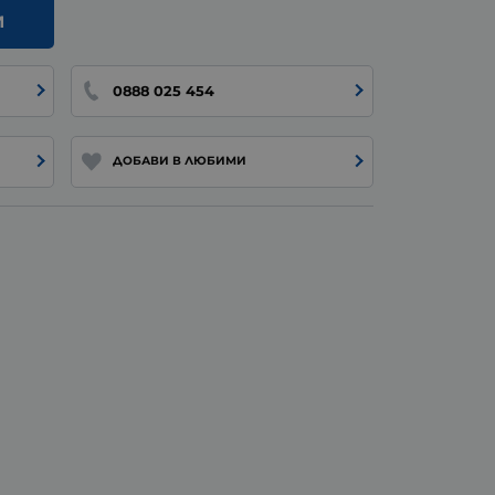
И
0888 025 454
ДОБАВИ В ЛЮБИМИ