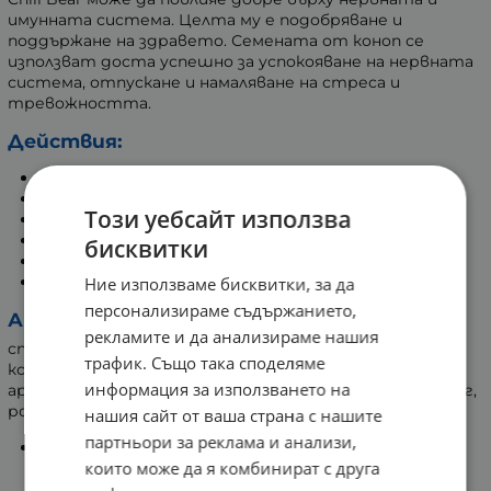
имунната система. Целта му е подобряване и
поддържане на здравето. Семената от коноп се
използват доста успешно за успокояване на нервната
система, отпускане и намаляване на стреса и
тревожността.
Действия:
Намалява стреса, тревожността и безсънието.
Действа успокояващо върху нервната система.
Този уебсайт използва
Оказва антиоксидантно действие.
Богат на витамини и минерали.
бисквитки
Няма психоактивно действие.
100% натурална веган формула.
Ние използваме бисквитки, за да
персонализираме съдържанието,
Активни съставки:
рекламите и да анализираме нашия
спеарминт, босилек, маточина, джинджифил, сладък
трафик. Също така споделяме
корен, портокалови кори, конопено семе, натурален
информация за използването на
ароматизант - портокал, конопено семе, куркума, глог,
розова метличина, карамфил, резене, валериана.
нашия сайт от ваша страна с нашите
партньори за реклама и анализи,
Спеарминт (сладка мента)
- Етеричното масло
които може да я комбинират с друга
от спеарминт подпомага храносмилането и има
освежаващ аромат. Използва се в кулинарията.