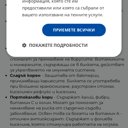
информация, която сте им
Босилек
- Помага при настинка и висока
предоставили или която са събрали от
температура. Полезен е за сърцето и бъбреците.
вашето използване на техните услуги.
Спомага при инфекции в устната кухина.
Маточина
- Съдържащите се в маточината
есенциални масла имат силни релаксиращи и
ПРИЕМЕТЕ ВСИЧКИ
антивирусни свойства. Билката има успокояващ
ефект и благоприятно влияе при депресия и
тревожност.
ПОКАЖЕТЕ ПОДРОБНОСТИ
Джинджифил
- Помага при настинка, кашлица и
слаб имунитет. Съдържа етерични масла, които
спомагат за премахване на вирусите. Витамините
и минералите, съдържащи се в билката, действат
за укрепването на имунната система.
Сладък корен
- Защитава от бактерии,
причиняващи кариесите. Билката се употребява
при влошено храносмилане, разстроен стомах,
киселинен рефлукс и киселини.
Портокалови кори
- Съдържат калий, фибри,
витамин С и холин. Могат да помогнат за
намаляване на риска от сърдечно-съдови
заболявания. Освен това са богати на витамин А -
отличен антиоксидант. Съдържат и фолиева
киселина, която стимулира работата на мозъка.