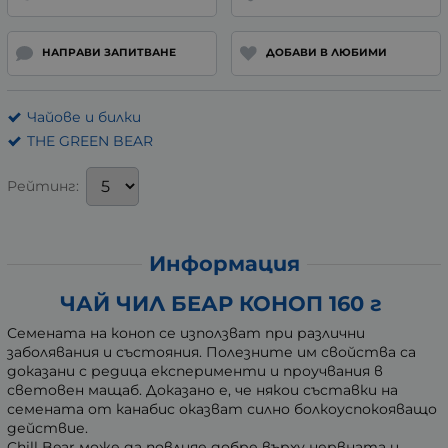
НАПРАВИ ЗАПИТВАНЕ
ДОБАВИ В ЛЮБИМИ
Чайове и билки
THE GREEN BEAR
Рейтинг:
Информация
ЧАЙ ЧИЛ БЕАР КОНОП 160 г
Семената на коноп се използват при различни
заболявания и състояния. Полезните им свойства са
доказани с редица експерименти и проучвания в
световен мащаб. Доказано е, че някои съставки на
семената от канабис оказват силно болкоуспокояващо
действие.
Chill Bear може да повлияе добре върху нервната и