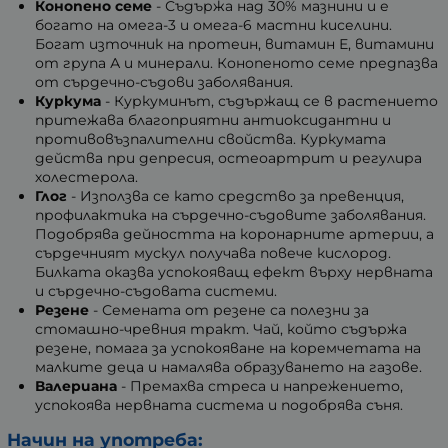
Конопено семе
- Съдържа над 30% мазнини и е
богато на омега-3 и омега-6 мастни киселини.
Богат източник на протеин, витамин Е, витамини
от група А и минерали. Конопеното семе предпазва
от сърдечно-съдови заболявания.
Куркума
- Куркуминът, съдържащ се в растението
притежава благоприятни антиоксидантни и
противовъзпалителни свойства. Куркумата
действа при депресия, остеоартрит и регулира
холестерола.
Глог
- Използва се като средство за превенция,
профилактика на сърдечно-съдовите заболявания.
Подобрява дейността на коронарните артерии, а
сърдечният мускул получава повече кислород.
Билката оказва успокояващ ефект върху нервната
и сърдечно-съдовата системи.
Резене
- Семената от резене са полезни за
стомашно-чревния тракт. Чай, който съдържа
резене, помага за успокояване на коремчетата на
малките деца и намалява образуването на газове.
Валериана
- Премахва стреса и напрежението,
успокоява нервната система и подобрява съня.
Начин на употреба: