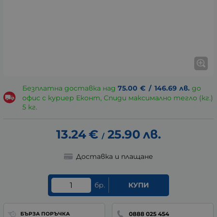
Безплатна доставка над
75.00
€
/
146.69
лв.
до
офис с куриер Еконт, Спиди максимално тегло (кг.)
5 кг.
13.24
€
25.90
лв.
/
Доставка и плащане
бр.
КУПИ
0888 025 454
БЪРЗА ПОРЪЧКА