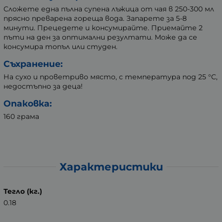
Сложете една пълна супена лъжица от чая в 250-300 мл
прясно преварена гореща вода. Запарете за 5-8
минути. Прецедете и консумирайте. Приемайте 2
пъти на ден за оптимални резултати. Може да се
консумира топъл или студен.
Съхранение:
На сухо и проветриво място, с температура под 25 °С,
недостъпно за деца!
Опаковка:
160 грама
Характеристики
Тегло (кг.)
0.18