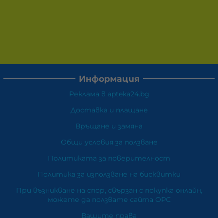
Информация
Реклама в apteka24.bg
Доставка и плащане
Връщане и замяна
Общи условия за ползване
Политиката за поверителност
Политика за използване на бисквитки
При възникване на спор, свързан с покупка онлайн,
можете да ползвате сайта ОРС
Вашите права