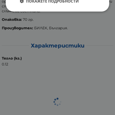
ПОКАЖЕТЕ ПОДРОБНОСТИ
оригиналната опаковка. Дръжте в сухи помещения, при
стайна температура, без достъп на деца и пряка
слънчева светлина.
Опаковка:
70 гр.
Производител:
БИЛЕК, България.
Характеристики
Тегло (кг.)
0.12