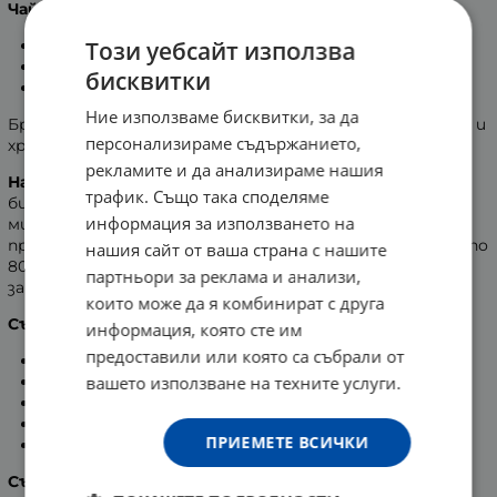
Чай Бронхолек се препоръчва при:
Този уебсайт използва
простуда;
упорита кашлица;
бисквитки
заболявания на горните дихателни пътища.
Ние използваме бисквитки, за да
Бронхолек благоприятства организма при спастични и
персонализираме съдържанието,
хронични бронхити, при бронхиална астма.
рекламите и да анализираме нашия
Начин на употреба:
Сипете 2 чаени лъжички от
трафик. Също така споделяме
билковата смес в 450 мл вряща вода. Трябва да ври 3
информация за използването на
минути, след което оставете за 30 минути да
престои на стайна температура. Отварата се пие по
нашия сайт от ваша страна с нашите
80 мл през деня. При съхранение в хладилник, без да
партньори за реклама и анализи,
замръзва, трайността на отварата е 12 часа.
които може да я комбинират с друга
Състав:
информация, която сте им
предоставили или която са събрали от
29% Мащерка (Sperilli herba);
вашето използване на техните услуги.
29% Слез (Malvae silvestris folium);
14% Градински чай (Salviae folium);
14% Мента (Menthae piperitae folium);
ПРИЕМЕТЕ ВСИЧКИ
14% Сладко коренче (Liquiritiae mundatae radix).
Съхранение:
Съхранявайте билковата смес в