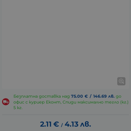
Безплатна доставка над
75.00
€
/
146.69
лв.
до
офис с куриер Еконт, Спиди максимално тегло (кг.)
5 кг.
2.11
€
4.13
лв.
/