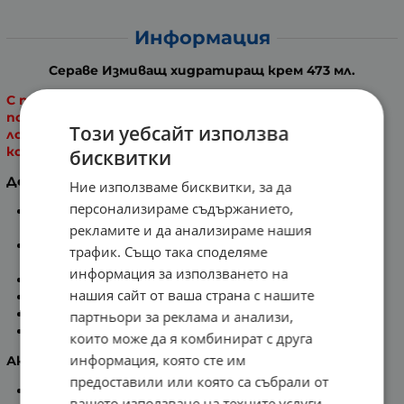
Информация
Сераве Измиващ хидратиращ крем 473 мл.
С покупка на продукт от серията CeraVE,
получавате ПОДАРЪК - Сераве мини хидратиращ
Този уебсайт използва
лосион 20 мл. Предложението е до изчерпване на
количествата.
бисквитки
Действие:
Ние използваме бисквитки, за да
персонализираме съдържанието,
Хидратиращ почистващ препарат, разработен
от дерматолози.
рекламите и да анализираме нашия
Почистващ крем, който овлажнява кожата на
трафик. Също така споделяме
лицето и тялото.
информация за използването на
Не променя защитната бариера на кожата.
нашия сайт от ваша страна с нашите
Идеална за нормална и суха кожа.
Без парфюм и сапун.
партньори за реклама и анализи,
Хипоалергенен.
които може да я комбинират с друга
информация, която сте им
Активни съставки:
предоставили или която са събрали от
Формулата съдържа 3 основни
Серамиди
1, 3 и 6-II,
вашето използване на техните услуги.