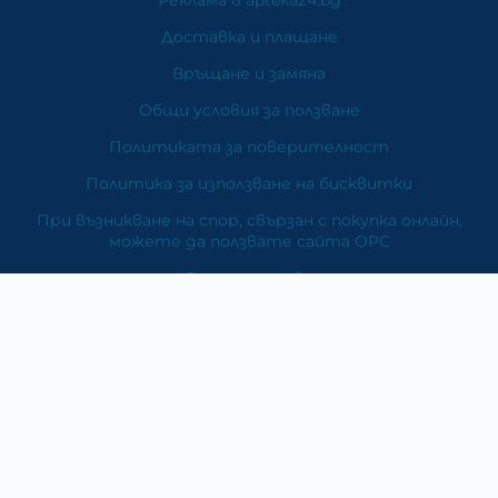
Доставка и плащане
Връщане и замяна
Общи условия за ползване
Политиката за поверителност
Политика за използване на бисквитки
При възникване на спор, свързан с покупка онлайн,
можете да ползвате сайта ОРС
Вашите права
Отказ от сделка
За Нас
Карта на сайта
Контакти
Категории
Храни и хранителни добавки