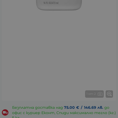
1 от 2
Безплатна доставка над
75.00
€
/
146.69
лв.
до
офис с куриер Еконт, Спиди максимално тегло (кг.)
5 кг.