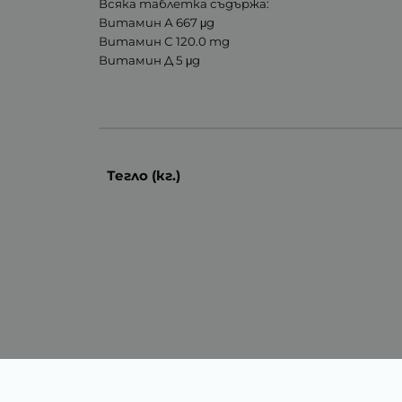
Всяка таблетка съдържа:
Витамин А 667 μg
Витамин С 120.0 mg
Витамин Д 5 μg
Тегло (кг.)