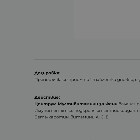
Дозировка:
Препоръчва се прием по 1 таблетка дневно, с
Действие:
Центрум Мултивитамини за жени
балансир
Имунитетът се подкрепя от антиоксидантите
Бета-каротин, витамини А, С, Е.