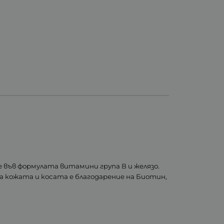
във формулата витамини група В и желязо.
кожата и косата е благодарение на Биотин,