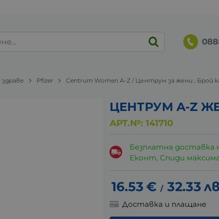
088
 здраве
Pfizer
Centrum Women A-Z / Центрум за жени , Брой к
ЦЕНТРУМ A-Z ЖЕ
АРТ.№:
141710
Безплатна доставка 
Еконт, Спиди максималн
16.53
€
32.33
лв
/
Доставка и плащане