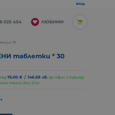
ВХОД
ЛЮБИМИ
8 025 454
апсули: 30
НИ таблетки * 30
над
75.00
€
/
146.69
лв.
до офис с куриер
о тегло (кг.) 5 кг.
.