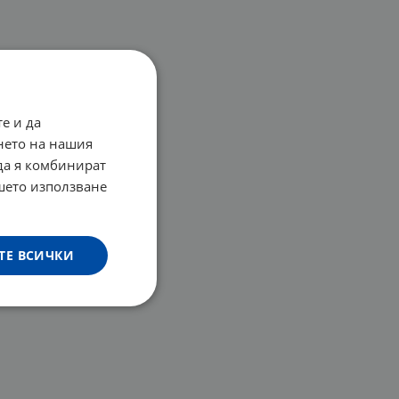
е и да
нето на нашия
 да я комбинират
ашето използване
ТЕ ВСИЧКИ