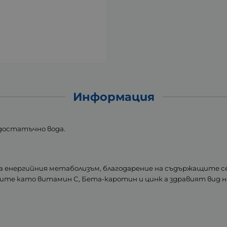
Информация
 достатъчно вода.
а енергийния метаболизъм, благодарение на съдържащите се 
 като витамин С, Бета-каротин и цинк а здравият вид на 