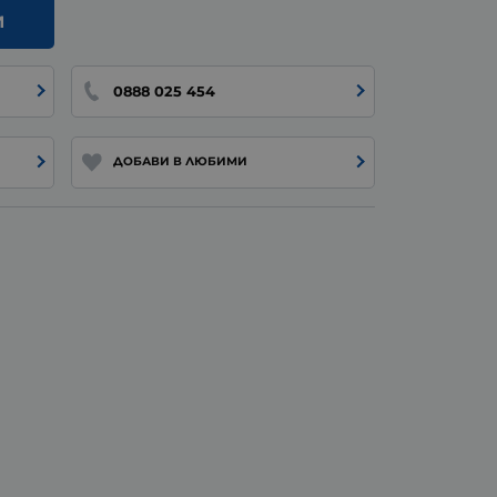
И
0888 025 454
ДОБАВИ В ЛЮБИМИ