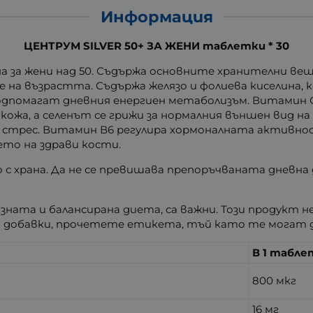
Информация
ЦЕНТРУМ SILVER 50+ ЗА ЖЕНИ таблетки * 30
на за жени над 50. Съдържа основните хранителни в
не на възрастта. Съдържа желязо и фолиева киселина
 подпомагат дневния енергиен метаболизъм. Витамин
кожа, а селенът се грижи за нормалния външен вид н
рес. Витамин В6 регулира хормоналната активност
ето на здрави кости.
 с храна. Да не се превишава препоръчваната дневна 
зната и балансирана диета, са важни. Този продукт н
уги добавки, прочетете етикета, тъй като те могат
В 1 табле
800 мкг
16 мг