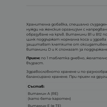
Хранителна добавка, специално създаде
нужди на женския организъм с напредва
образуване на кръв. Витамини B1 и B12
цинк поддържат нормална коса и здрава 
защитават клетките от оксидативен ст
витамини D и K спомагат за поддържан
Прием:
по 1 таблетка дневно, желателно
възраст.
Здравословното хранене и по-разнообра
балансирано хранене. При прием на др
Състав:
Витамин А (RE)
(като бета-каротен)
Витамин Е (α-TE)