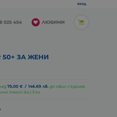
ВХОД
ЛЮБИМИ
8 025 454
 50+ ЗА ЖЕНИ
над
75.00
€
/
146.69
лв.
до офис с куриер
о тегло (кг.) 5 кг.
.