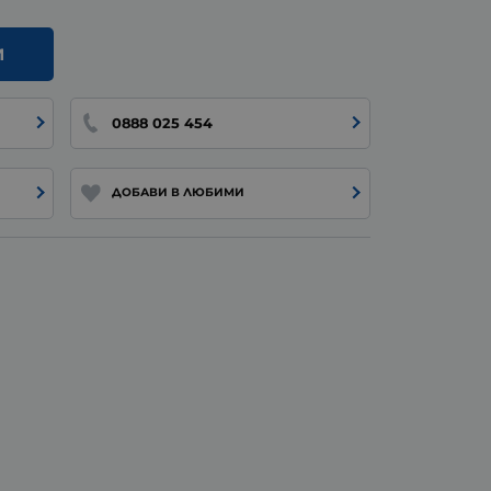
И
0888 025 454
ДОБАВИ В ЛЮБИМИ