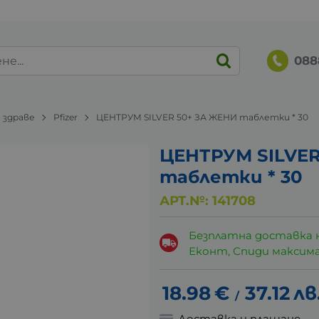
088
 здраве
Pfizer
ЦЕНТРУМ SILVER 50+ ЗА ЖЕНИ таблетки * 30
ЦЕНТРУМ SILVER
таблетки * 30
АРТ.№:
141708
Безплатна доставка 
Еконт, Спиди максималн
18.98
€
37.12
лв
/
Доставка и плащане