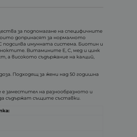
ещества за подпомагане на специфичните
, които допринасят за нормалното
 С подсилва имунната система. Биотин и
а ноктите. Витамините E, C, мед и цинк
, а високото съдържание на калций,
доза. Подходящ за жени над 50 годишна
е е заместител на разнообразното и
 да съдържат същите съставки.
тка: