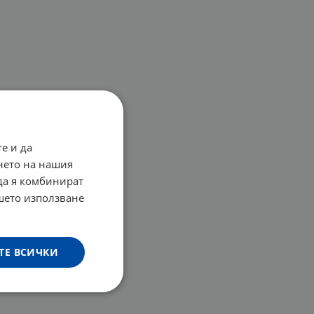
е и да
нето на нашия
 да я комбинират
ашето използване
ТЕ ВСИЧКИ