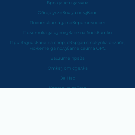
Връщане и замяна
Общи условия за ползване
Политиката за поверителност
Политика за използване на бисквитки
При възникване на спор, свързан с покупка онлайн,
можете да ползвате сайта ОРС
Вашите права
Отказ от сделка
За Нас
Карта на сайта
Контакти
Категории
Храни и хранителни добавки
Козметика