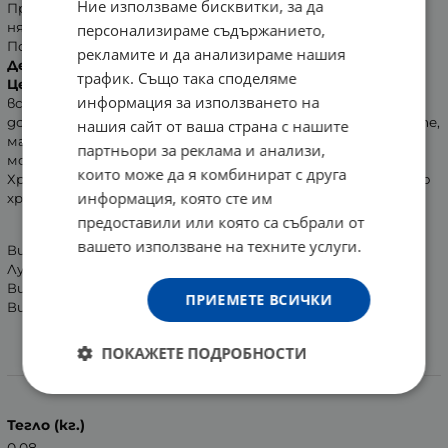
Ние използваме бисквитки, за да
Препоръчва се прием по 1 таблетка дневно, с храна,
няколко часа преди или след прием на други лекарства.
персонализираме съдържанието,
Подходяща за възрастни, над 50 години.
рекламите и да анализираме нашия
Действие:
трафик. Също така споделяме
Центрум Сивър
е комбинация, която предлага в едно
информация за използването на
всички основни витамини и минерали за поддържане на
добро здраве. Подпомага метаболизма на въглехидратите,
нашия сайт от ваша страна с нашите
мазнините и протеините, подкрепя сърцето, очите и
партньори за реклама и анализи,
мозъка.
които може да я комбинират с друга
Хранителна добавка, не е заместител на разнообразното
информация, която сте им
хранене.
предоставили или която са събрали от
вашето използване на техните услуги.
Витамин А (50% под формата на бетакаротин) 800 mcg
Лутеин 1000 mcg
Витамин Е 18.0 mg
ПРИЕМЕТЕ ВСИЧКИ
Витам
ПОКАЖЕТЕ ПОДРОБНОСТИ
Характеристики
Тегло (кг.)
0.08