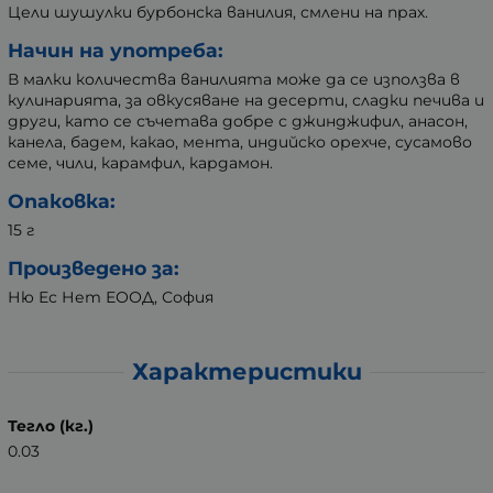
Цели шушулки бурбонска ванилия, смлени на прах.
Начин на употреба:
В малки количества ванилията може да се използва в
кулинарията, за овкусяване на десерти, сладки печива и
други, като се съчетава добре с джинджифил, анасон,
канела, бадем, какао, мента, индийско орехче, сусамово
семе, чили, карамфил, кардамон.
Опаковка:
15 г
Произведено за:
Ню Ес Нет ЕООД, София
Характеристики
Тегло (кг.)
0.03