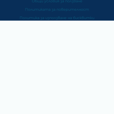
Общи условия за ползване
Политиката за поверителност
Политика за използване на бисквитки
При възникване на спор, свързан с покупка онлайн,
можете да ползвате сайта ОРС
Вашите права
Отказ от сделка
За Нас
Карта на сайта
Контакти
Категории
Храни и хранителни добавки
Козметика
Хигиена и защита