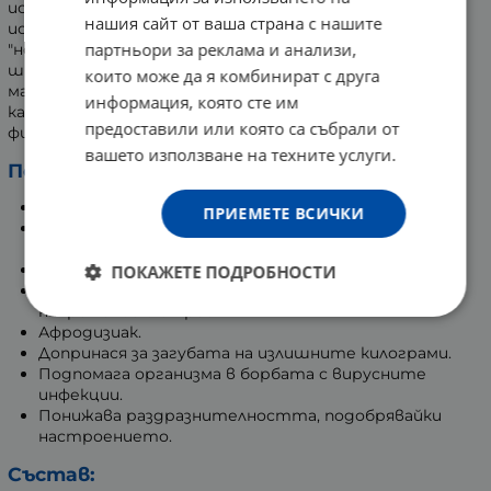
испанците през 16 век. Названието й произхожда от
нашия сайт от ваша страна с нашите
испанската дума vainilla, която в превод означава
партньори за реклама и анализи,
"ножница на малка сабя". Ванилията е популярана и
широко използвана кулинарна добавка, като именно
които може да я комбинират с друга
мадагаскарската бурбонска ванилия е най-
информация, която сте им
качествената. Ванилията съдържа над 200
предоставили или която са събрали от
фитонутриента.
вашето използване на техните услуги.
Полезни действия:
Активира мозъчната дейност.
ПРИЕМЕТЕ ВСИЧКИ
Бори се с безсбезсънието, подобрявайки
качеството на съня.
Регулира кръвното налягане.
ПОКАЖЕТЕ ПОДРОБНОСТИ
Има благоприятно действие при депресия,
напрежение и стрес.
Афродизиак.
Допринася за загубата на излишните килограми.
Подпомага организма в борбата с вирусните
инфекции.
Понижава раздразнителността, подобрявайки
настроението.
Състав: