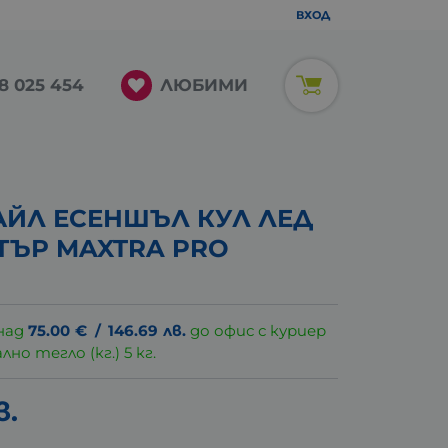
ВХОД
ЛЮБИМИ
8 025 454
АЙЛ ЕСЕНШЪЛ КУЛ ЛЕД
ЛТЪР MAXTRA PRO
над
75.00
€
/
146.69
лв.
до офис с куриер
о тегло (кг.) 5 кг.
в.