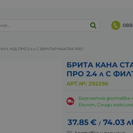
088
КУЛ ЛЕД ПРО 2.4 л С ФИЛТЪР MAXTRA PRO
БРИТА КАНА СТ
ПРО 2.4 л С ФИ
АРТ.№:
292290
Безплатна доставка 
Еконт, Спиди максималн
37.85
€
74.03
л
/
Доставка и плащане