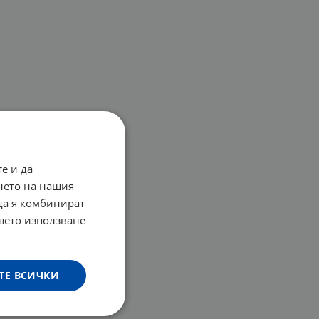
е и да
нето на нашия
 да я комбинират
ашето използване
ТЕ ВСИЧКИ