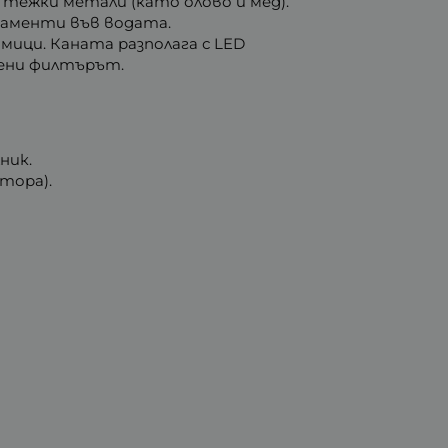
 тежки метали (като олово и мед).
каменти във водата.
мици. Каната разполага с LED
смени филтърът.
ник.
тора).