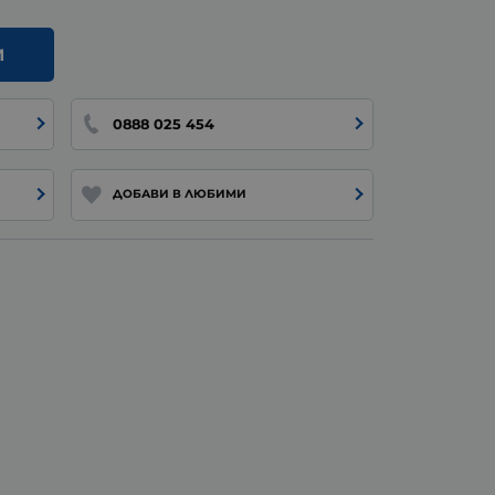
И
0888 025 454
ДОБАВИ В ЛЮБИМИ