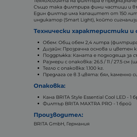
Технологията на филтъра е предназначе
Също така филтрира фини частици и в
Един филтър има капацитет от 150 литр
индикатор (Smart Light), който сигнали
Технически характеристики и
Обем: Общ обем 2,4 литра (филтриран
Дизайн: Прозрачна основа и цветен к
Поддръжка: Каната е подходяща за 
Размери с опаковка: 26.5 / 11 / 27.5 см (ш
Тегло с опаковка: 1.100 кг.
Предлага се в 3 цвята: бял, каменно с
Опаковка:
Кана BRITA Style Essential Cool LED - 1 
Филтър BRITA MAXTRA PRO - 1 брой
Производител:
BRITA GmbH, Германия