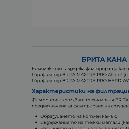
БРИТА КАНА 
Комплектът съдържа филтрираща кана BR
1 бр. филтър BRITA MAXTRA PRO All-in-1 
1 бр. филтър BRITA MAXTRA PRO HARD WA
Характеристики на филтраци
Филтрите използват технология BRITA M
предназначена за филтриране на студена
Образуването на котлен камък;
Съдържанието на тежки метали (кат
Наличието на хлор и други вещества,