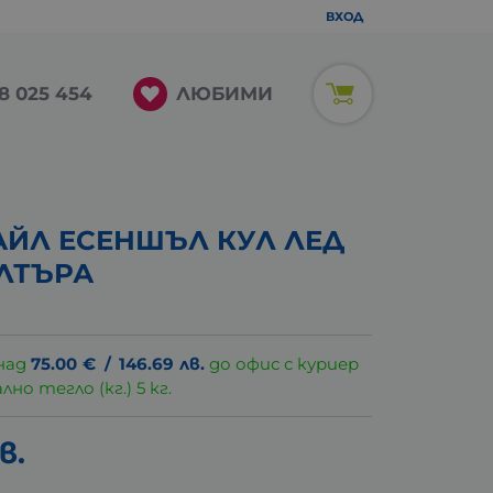
ВХОД
ЛЮБИМИ
8 025 454
АЙЛ ЕСЕНШЪЛ КУЛ ЛЕД
ИЛТЪРА
над
75.00
€
/
146.69
лв.
до офис с куриер
о тегло (кг.) 5 кг.
в.