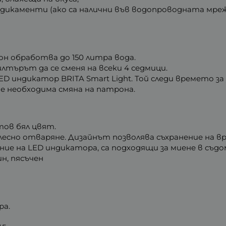
дикаменти (ако са налични във водопроводната мреж
н обработва до 150 литра вода.
лтърът да се сменя на всеки 4 седмици.
D индикатор BRITA Smart Light. Той следи времето за
 е необходима смяна на патрона.
атов бял цвят.
 лесно отваряне. Дизайнът позволява съхранение на в
ение на LED индикатора, са подходящи за миене в съд
ин, пясъчен
ра.