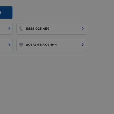
И
0888 025 454
ДОБАВИ В ЛЮБИМИ