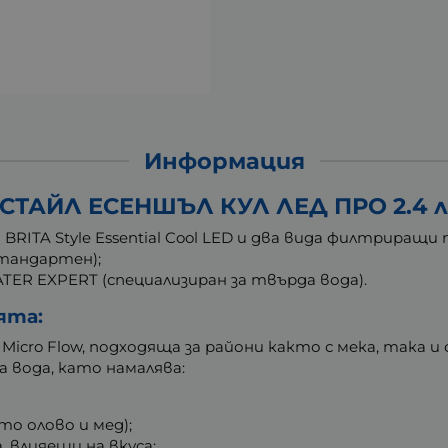
Информация
СТАЙЛ ЕСЕНШЪЛ КУЛ ЛЕД ПРО 2.4 л
ITA Style Essential Cool LED и два вида филтриращи
(стандартен);
TER EXPERT (специализиран за твърда вода).
ята:
icro Flow, подходяща за райони както с мека, така и
 вода, като намалява:
о олово и мед);
 влияещи на вкуса;