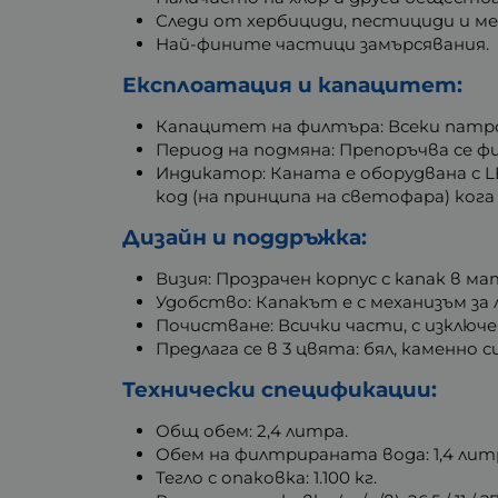
Следи от хербициди, пестициди и ме
Най-фините частици замърсявания.
Експлоатация и капацитет:
Капацитет на филтъра: Всеки патро
Период на подмяна: Препоръчва се фи
Индикатор: Каната е оборудвана с LE
код (на принципа на светофара) кога
Дизайн и поддръжка:
Визия: Прозрачен корпус с капак в м
Удобство: Капакът е с механизъм за
Почистване: Всички части, с изключ
Предлага се в 3 цвята: бял, каменно с
Технически спецификации:
Общ обем: 2,4 литра.
Обем на филтрираната вода: 1,4 лит
Тегло с опаковка: 1.100 кг.