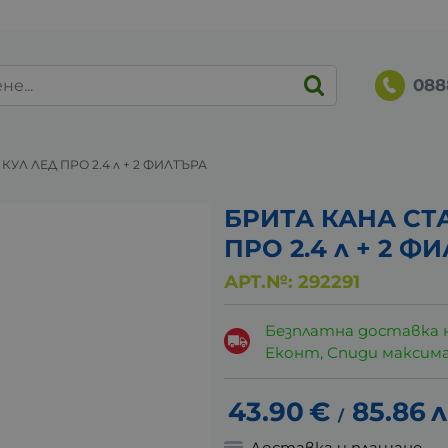
088
УЛ ЛЕД ПРО 2.4 л + 2 ФИЛТЪРА
БРИТА КАНА СТ
ПРО 2.4 л + 2 Ф
АРТ.№:
292291
Безплатна доставка 
Еконт, Спиди максималн
43.90
€
85.86
л
/
Доставка и плащане