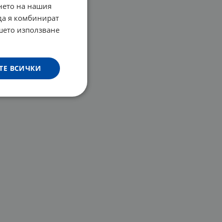
нето на нашия
 да я комбинират
ашето използване
ТЕ ВСИЧКИ