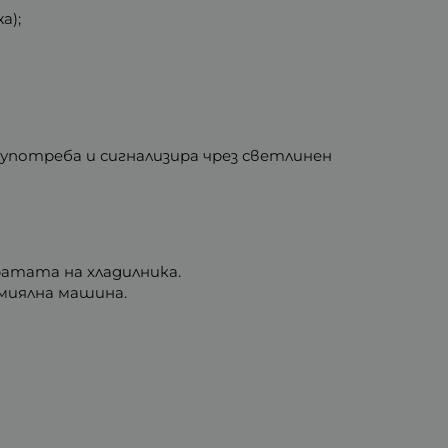
а);
 употреба и сигнализира чрез светлинен
ратата на хладилника.
омиялна машина.