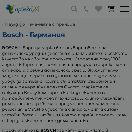
Назад до Началната страница
Bosch - Германия
BOSCH
е водеща марка в производството на
домакински уреди, известна с иновациите и високото
качество на своите продукти. Създадена през 1886
година в Германия, компанията предлага широка гама
от едри и дребни домакински уреди, включително
хладилници, перални и сушилни машини, съдомиялни,
уреди за готвене, които съчетават съвременен
дизайн с енергийна ефективност. Марката се
фокусира върху комфорта в ежедневието на
потребителите, чрез технологии, които улесняват
домакинската работа и предлагат интелигентни
решения. BOSCH е известна с ангажимента си към
устойчивост и иновации, което я прави предпочитан
избор за съвременните домакинства.
Продуктите на
BOSCH
заемат челно място в