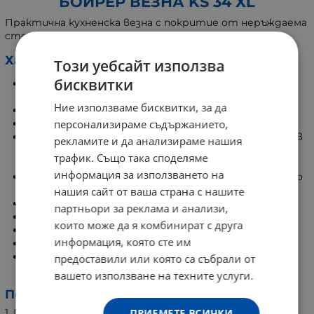
БОИРЕР ВЕЗНА KS 34 XL
Практична кухненска везна с покритие от неръждаема
стомана, която бързо и лесно се почиства.
Характеристики:
Този уебсайт използва
бисквитки
LCD дисплей, който се появява само по време на
измерване и се разчита изключително лесно;
Ние използваме бисквитки, за да
капацитет до 15 кг;
персонализираме съдържанието,
сензорни бутони;
функция "задържане" - показва измереното тегло в
рекламите и да анализираме нашия
случаите, когато измервате големи предмети,
трафик. Също така споделяме
които закриват дисплея
информация за използването на
покритието на везната не позволява оставянето
на отпечатъци по повърхността й;
нашия сайт от ваша страна с нашите
функция тара претегляне;
партньори за реклама и анализи,
автоматично изключване;
които може да я комбинират с друга
размер на цифрите - 25 мм;
информация, която сте им
градация с 1 грам;
индикатор при превишаване на максималното
предоставили или която са събрали от
тегло за измерване.
вашето използване на техните услуги.
Подготовка за употреба:
ПРИЕМЕТЕ ВСИЧКИ
1. Поставете батериите във везната