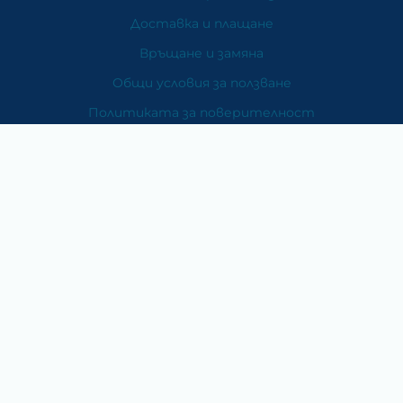
Доставка и плащане
Връщане и замяна
Общи условия за ползване
Политиката за поверителност
Политика за използване на бисквитки
При възникване на спор, свързан с покупка онлайн,
можете да ползвате сайта ОРС
Вашите права
Отказ от сделка
За Нас
Карта на сайта
Контакти
Категории
Храни и хранителни добавки