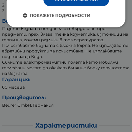
2. Поставете везната на равна повърхност
3. Изберете желаната от вас мерна единица
ПОКАЖЕТЕ ПОДРОБНОСТИ
Важно!
Пазете везната от досег с твърди и остри
предмети, прах, влага, течна козметика, източници на
топлина, големи разлики в температурата.
Почиствайте везната с влажна кърпа. Не използвайте
абразивни продукти за почистване. Не изплаквайте
под течаща вода.
Силните електромагнитни полета като мобилни
телефони могат да окажат влияние върху точността
на везната.
Гаранция:
60 месеца
Производител:
Beurer GmbH, Германия
Характеристики