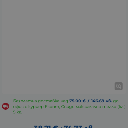
Безплатна доставка над
75.00
€
/
146.69
лв.
до
офис с куриер Еконт, Спиди максимално тегло (кг.)
5 кг.
38.21
€
74.73
лв.