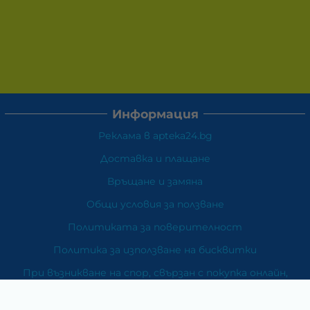
Информация
Реклама в apteka24.bg
Доставка и плащане
Връщане и замяна
Общи условия за ползване
Политиката за поверителност
Политика за използване на бисквитки
При възникване на спор, свързан с покупка онлайн,
можете да ползвате сайта ОРС
Вашите права