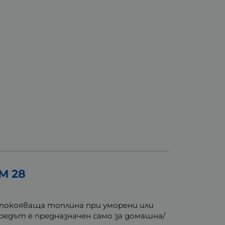
M 28
успокояваща топлина при уморени или
едът е предназначен само за домашна/