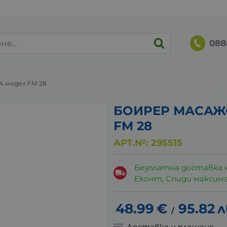
088
 модел FM 28
БОИРЕР МАСАЖ
FM 28
АРТ.№:
295515
Безплатна доставка 
Еконт, Спиди максималн
48.99
€
95.82
л
/
Доставка и плащане