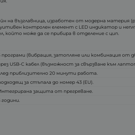
ия.
зайн на възглавница, изработен от модерна материя 
уитивен контролен елемент с LED индикатор и неплъ
л, който може да се прибира в отделение с цип.
3 програми (вибрация, затопляне или комбинация от д
чрез USB-C кабел (възможност за свързване към лапто
след приблизително 20 минути работа.
подходящ за стъпала до номер 43 (EU).
Интегрирана защита от прегряване.
3 години.