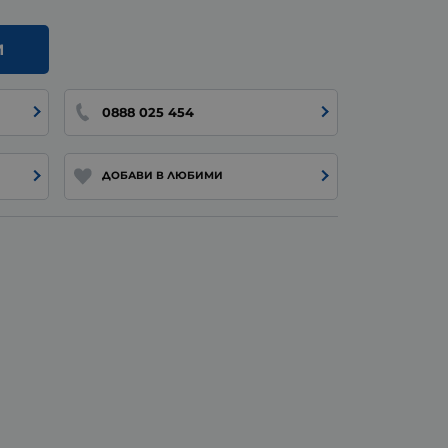
И
0888 025 454
ДОБАВИ В ЛЮБИМИ