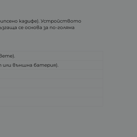
(рипсено кадифе). Устройството
згаща се основа за по-голяма
вете).
п или външна батерия).