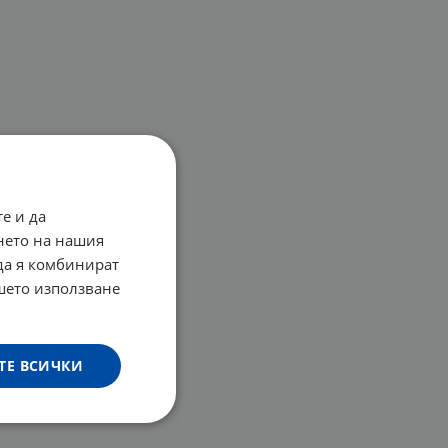
е и да
нето на нашия
 да я комбинират
ашето използване
ТЕ ВСИЧКИ