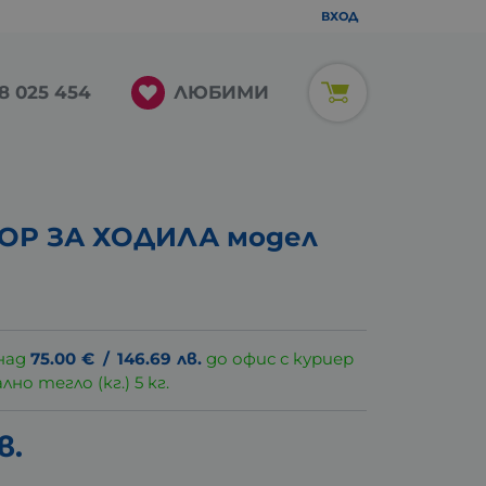
ВХОД
ЛЮБИМИ
8 025 454
ОР ЗА ХОДИЛА модел
над
75.00
€
/
146.69
лв.
до офис с куриер
о тегло (кг.) 5 кг.
в.