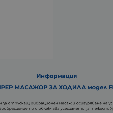
Информация
РЕР МАСАЖОР ЗА ХОДИЛА модел F
ен за отпускащ вибрационен масаж и осигуряване на 
вообращението и облекчава усещането за тежест. Ур