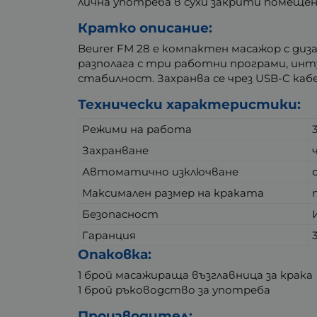
лична употреба в сухи закрити помещен
Кратко описание:
Beurer FM 28 е компактен масажор с ди
разполага с три работни програми, инт
стабилност. Захранва се чрез USB-C кабе
Технически характеристики:
Режими на работа
Захранване
Автоматично изключване
Максимален размер на краката
Безопасност
Гаранция
Опаковка:
1 брой масажираща възглавница за крака
1 брой ръководство за употреба
Производител: