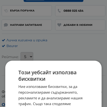
0888 025 454
БЪРЗА ПОРЪЧКА
НАПРАВИ ЗАПИТВАНЕ
ДОБАВИ В ЛЮБИМИ
Лична хигиена и грижа
Beurer
Рейтинг:
Този уебсайт използва
Информация
бисквитки
БОИРЕР ФИЛТЪР LB 37
Ние използваме бисквитки, за да
Филтър против натрупване на варовик. Подходящ за
персонализираме съдържанието,
овлажнителя за въздух Beurer LB 37.
рекламите и да анализираме нашия
трафик. Също така споделяме
Опаковка: