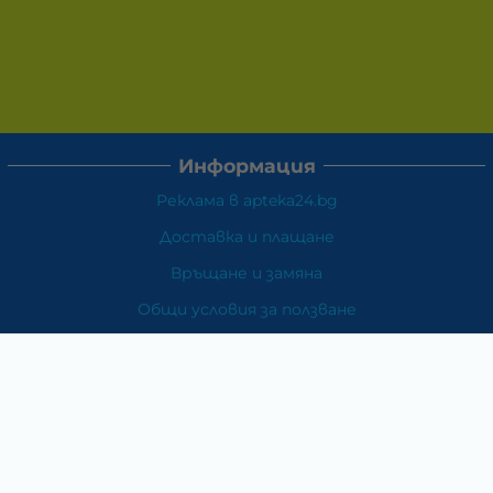
Информация
Реклама в apteka24.bg
Доставка и плащане
Връщане и замяна
Общи условия за ползване
Политиката за поверителност
Политика за използване на бисквитки
При възникване на спор, свързан с покупка онлайн,
можете да ползвате сайта ОРС
Вашите права