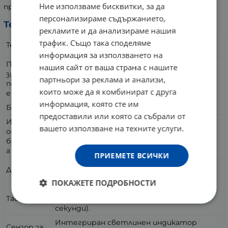
Ние използваме бисквитки, за да
предпазва венците и зъбите от прекомерен натиск.
персонализираме съдържанието,
Технически характеристики:
рекламите и да анализираме нашия
Звукова технология с около 80 000
трафик. Също така споделяме
Технология
осцилации в минута.
информация за използването на
Програми
нашия сайт от ваша страна с нашите
5 индивидуални режима (Ежедневно
за
почистване, Чувствително, Полиране,
партньори за реклама и анализи,
почистван
Грижа за венците, Избелване).
които може да я комбинират с друга
е
информация, която сте им
Батерия
Литиево-йонна батерия (800 mAh, 3,7 V).
предоставили или която са събрали от
Издръжлив
вашето използване на техните услуги.
ост на
До 22 дни работа с едно зареждане.
батерият
а
ПРИЕМЕТЕ ВСИЧКИ
Интелигентен LCD дисплей и LED
Дисплей
индикатор за зареждане.
ПОКАЖЕТЕ ПОДРОБНОСТИ
Вграден 2-минутен таймер и
Таймери
квадрантен таймер (на всеки 30
секунди).
Интегриран светлинен индикатор
Сензор за