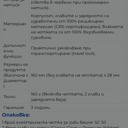
(светва в червено при прекомерен
натиск
натиск).
Корпусът, главите и зарядното са
изработени от 100% рециклиран
Материал
материал (GRS сертифициран); влакната
и
на четката са от 100% възобновяеми
суровини.
Допълнит
Практично заключване при
елни
транспортиране (travel lock).
функции
Размери на
продукта
(Височина x
160 мм (без главата на четката) x 28 мм.
Диаметър
)
160 г (включва четката, 2 глави и
Тегло:
зарядната база).
Гаранция:
3 години.
Опаковка:
1 брой електрическа четка за зъби Beurer SC 50
2 броя глави за четка (Classic Clean и Premium Whiten)