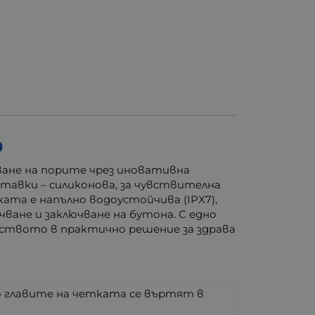
9
тване на порите чрез иновативна
тавки – силиконова, за чувствителна
ката е напълно водоустойчива (IPX7),
ване и заключване на бутона. С едно
йството в практично решение за здрава
о главите на четката се въртят в