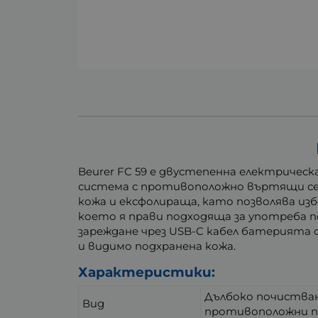
Beurer FC 59 е двустепенна електричес
система с противоположно въртящи се г
кожа и ексфолираща, като позволява изб
което я прави подходяща за употреба по
зареждане чрез USB-C кабел батерията
и видимо подхранена кожа.
Характеристики:
Дълбоко почистван
Вид
противоположни п