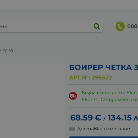
088
 FC 59
БОИРЕР ЧЕТКА З
АРТ.№:
295522
Безплатна доставка 
Еконт, Спиди максималн
68.59
€
134.15
л
/
Доставка и плащане