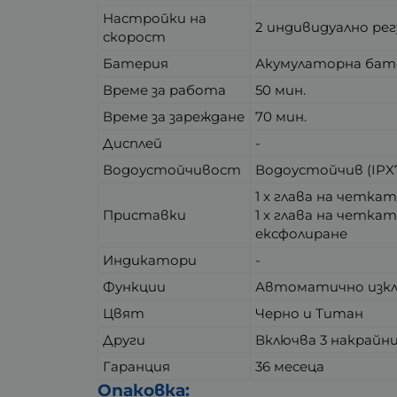
Настройки на
2 индивидуално ре
скорост
Батерия
Акумулаторна бате
Време за работа
50 мин.
Време за зареждане
70 мин.
Дисплей
-
Водоустойчивост
Водоустойчив (IPX7
1 x глава на четка
Приставки
1 x глава на четка
ексфолиране
Индикатори
-
Функции
Автоматично изклю
Цвят
Черно и Титан
Други
Включва 3 накрайни
Гаранция
36 месеца
Опаковка: