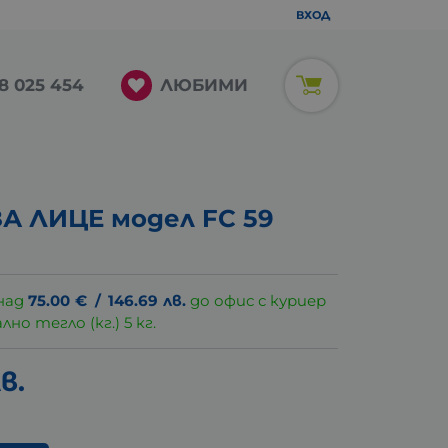
ВХОД
ЛЮБИМИ
8 025 454
А ЛИЦЕ модел FC 59
над
75.00
€
/
146.69
лв.
до офис с куриер
о тегло (кг.) 5 кг.
в.