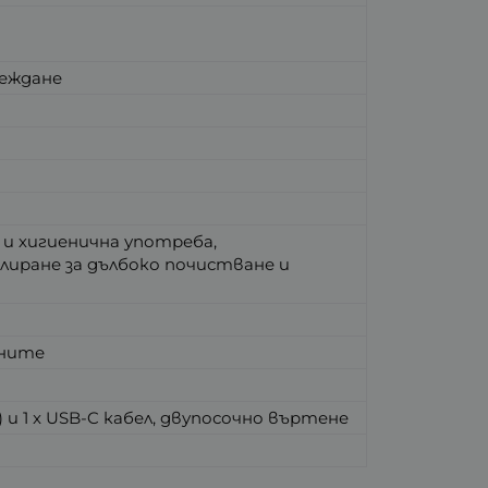
реждане
 и хигиенична употреба,
фолиране за дълбоко почистване и
оните
и 1 x USB-C кабел, двупосочно въртене