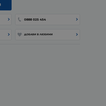
И
0888 025 454
ДОБАВИ В ЛЮБИМИ