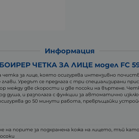
Информация
БОИРЕР ЧЕТКА ЗА ЛИЦЕ модел FC 5
ка четка за лице, която осигурява интензивно почис
лави. Уредът се предлага с три специализирани прис
ор между две скорости и две посоки на въртене. Чет
д душа, и разполага с функции за автоматично изключ
 осигурява до 50 минути работа, превръщайки устро
е на порите за подхранена кожа на лицето, тъй кат
осоки