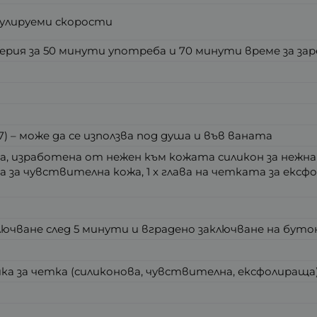
гулируеми скорости
рия за 50 минути употреба и 70 минути време за за
) – може да се използва под душа и във ваната
та, изработена от нежен към кожата силикон за нежна
та за чувствителна кожа, 1 x глава на четката за екс
чване след 5 минути и вградено заключване на бут
ка за четка (силиконова, чувствителна, ексфолираща) 