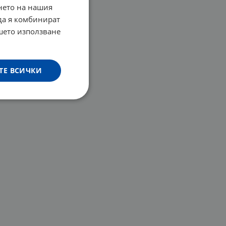
нето на нашия
 да я комбинират
ашето използване
ТЕ ВСИЧКИ