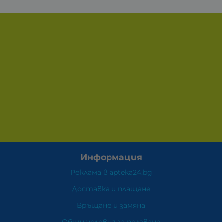
Информация
Реклама в apteka24.bg
Доставка и плащане
Връщане и замяна
Общи условия за ползване