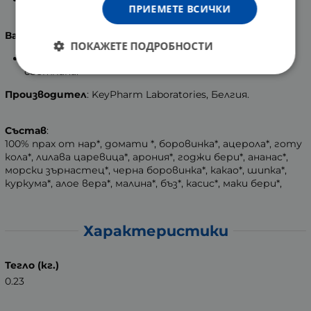
ПРИЕМЕТЕ ВСИЧКИ
ден.
Важно
:
ПОКАЖЕТЕ ПОДРОБНОСТИ
Пазете на хладно, сухо и тъмно място, далеч от
светлина.
Производител
: KeyPharm Laboratories, Белгия.
Състав
:
100% прах от нар*, домати *, боровинка*, ацерола*, готу
кола*, лилава царевица*, арония*, годжи бери*, ананас*,
морски зърнастец*, черна боровинка*, какао*, шипка*,
куркума*, алое вера*, малина*, бъз*, касис*, маки бери*,
Характеристики
Тегло (кг.)
0.23