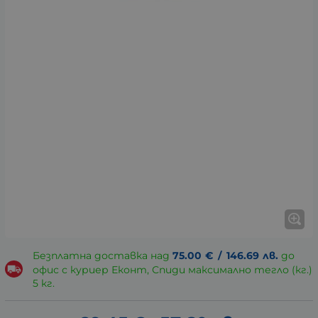
Безплатна доставка над
75.00
€
/
146.69
лв.
до
офис с куриер Еконт, Спиди максимално тегло (кг.)
5 кг.