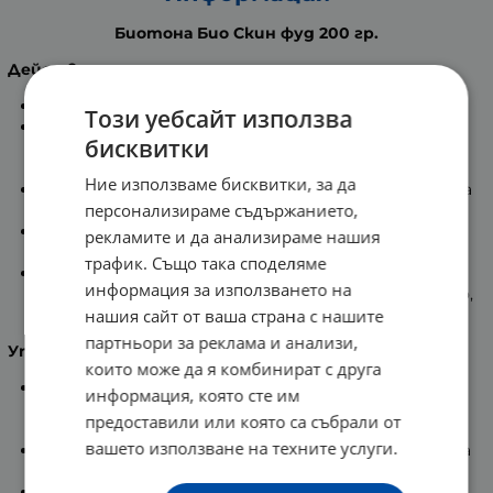
Биотона Био Скин фуд 200 гр.
Действие
:
Синергичен микс от 35 ценни суперхрани!
Този уебсайт използва
Съдържа суров прах от алое вера, коприва, морски
бисквитки
зърнастец и куркума, които поддържат кожата
здрава.
Ние използваме бисквитки, за да
Лиофилизираните прахове от готу кола и коприва
персонализираме съдържанието,
осигуряват по-добър кръвен поток към кожата.
Матча и боровинка дават на кожата свеж тен и
рекламите и да анализираме нашия
стимулират клетъчната регенерация.
трафик. Също така споделяме
Сместа съдържа прахообразен ананас, зеле, какао,
информация за използването на
годжи, нар, лилава царевица, папая, червено цвекло,
нашия сайт от ваша страна с нашите
домати, четири вида мицели от гъби.
партньори за реклама и анализи,
Употреба
:
които може да я комбинират с друга
Добавете 5 до 15 грама към смутита и шейкове,
информация, която сте им
плодове (сокове) или други суперхрани, мляко,
предоставили или която са събрали от
кисело мляко или вода.
вашето използване на техните услуги.
По този начин можете да добавите здравословна
съставка към всичките ястия.
Да се ограничи употребата до 1 супена лъжица на