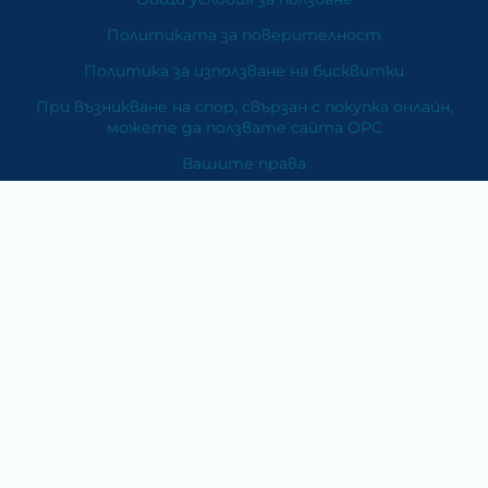
Политиката за поверителност
Политика за използване на бисквитки
При възникване на спор, свързан с покупка онлайн,
можете да ползвате сайта ОРС
Вашите права
Отказ от сделка
За Нас
Карта на сайта
Контакти
Категории
Храни и хранителни добавки
Козметика
Хигиена и защита
Перилни и почистващи препарати