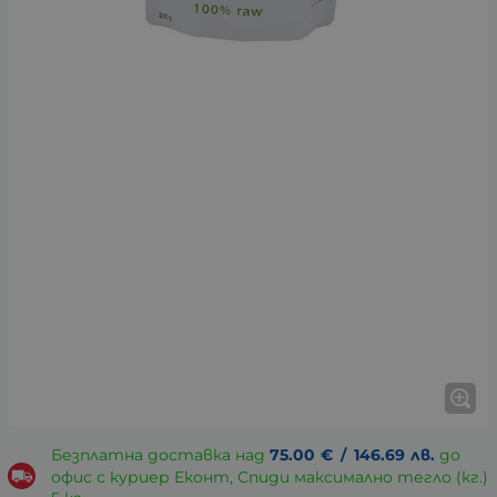
Безплатна доставка над
75.00
€
/
146.69
лв.
до
офис с куриер Еконт, Спиди максимално тегло (кг.)