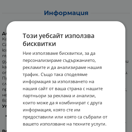
Информация
Биотона Био какао на прах 200 гр.
Действие
:
Този уебсайт използва
Какаото на прах се извлича от зърната на Theobroma
бисквитки
Cacao - дърво, което расте на плодородна почва в
южноамериканските дъждовни гори. Какао
Ние използваме бисквитки, за да
първоначално е използвано от ацтеките и майте в
персонализираме съдържанието,
духовните ритуали. Произвежда се от 100% органични
рекламите и да анализираме нашия
какаови зърна от Перу, събрани от дървета,
отглеждани на богати на минерални вулканични почви.
трафик. Също така споделяме
Прахът се извлича от ферментирали и изсушени на
информация за използването на
слънце зърна чрез традиционния процес на студено
нашия сайт от ваша страна с нашите
пресоване. Това води до 100% чист и суров какаов прах,
неподправен, неподсладен и все още опакован с
партньори за реклама и анализи,
всичките му естествени фитонутриенти.
които може да я комбинират с друга
Употреба
:
информация, която сте им
Прибавете към мляко или суперхрани, като
предоставили или която са събрали от
съставка за различни видове рецепти и сладкиши.
вашето използване на техните услуги.
Важно
: