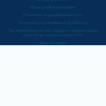
Общи условия за ползване
Политиката за поверителност
Политика за използване на бисквитки
При възникване на спор, свързан с покупка онлайн,
можете да ползвате сайта ОРС
Вашите права
Отказ от сделка
За Нас
Карта на сайта
Контакти
Категории
Храни и хранителни добавки
Козметика
Хигиена и защита