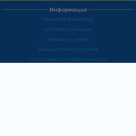
Информация
Реклама в apteka24.bg
Доставка и плащане
Връщане и замяна
Общи условия за ползване
Политиката за поверителност
Политика за използване на бисквитки
При възникване на спор, свързан с покупка онлайн,
можете да ползвате сайта ОРС
Вашите права
Отказ от сделка
За Нас
Карта на сайта
Контакти