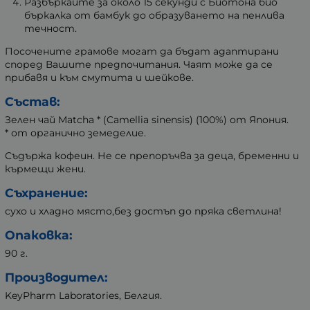
Разбъркайте за около 15 секунди с Биотона био
бъркалка от бамбук до образуването на пенлива
течност.
Посочените грамове могат да бъдат адаптирани
според Вашите предпочитания. Чаят може да се
прибавя и към смутита и шейкове.
Състав
:
Зелен чай Matcha * (Camellia sinensis) (100%) от Япония.
* от органично земеделие.
Съдържа кофеин. Не се препоръчва за деца, бременни и
кърмещи жени.
Съхранение
:
сухо и хладно място,без достъп до пряка светлина!
Опаковка
:
90 г.
Производител
:
KeyPharm Laboratories, Белгия.