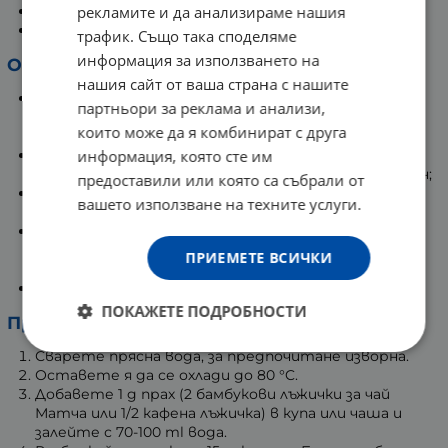
рекламите и да анализираме нашия
Намалява умората;
Контролира теглото.
трафик. Също така споделяме
информация за използването на
Основни съставки
:
нашия сайт от ваша страна с нашите
Полифеноли, главно флавоноиди (катехини):
партньори за реклама и анализи,
епикатехин, епикатехин галат, епигалокатехин и
които може да я комбинират с друга
най-важните: епигалокатехин галат (EGCG);
информация, която сте им
Протеини и аминокиселини:
L-теанин,
глутаминова киселина, триптофан, аргинин, лизин;
предоставили или която са събрали от
Ксантинови производни
: теин (кофеин),
вашето използване на техните услуги.
теобромин и теофилин;
Витамини
(витамин В, С и Е),
минерали
(калций,
магнезий, желязо ...) и
олигоелементи
(мед, цинк,
ПРИЕМЕТЕ ВСИЧКИ
манган ...);
Хлорофил и каротеноиди.
ПОКАЖЕТЕ ПОДРОБНОСТИ
Приготвяне
:
Сварете прясна вода, за предпочитане изворна.
Оставете я да се охлади до 80 °C.
Добавете 1 g прах (2 бамбукови лъжички за чай
Матча или 1/2 кафена лъжичка) в купа или чаша и
залейте с 70-100 ml вода.