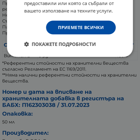
предоставили или която са събрали от
Продуктът не е органично сертифициран съгласно
регламент (ЕС) 2018/848.
вашето използване на техните услуги.
Не използвайте, ако опаковката е нарушена.
Съхранявайте на хладно и сухо място.
Пазете от пряка слънчева светлина.
ПРИЕМЕТЕ ВСИЧКИ
Продуктът не е лекарствено средство.
ПОКАЖЕТЕ ПОДРОБНОСТИ
Съставки:
В дневна доза (= 1 капка):
%РСХ*
Витамин D
5 µg
100%
*Референтни стойности на хранителни вещества
съгласно Регламент на ЕС 1169/2011.
**Няма налични референтни стойности на хранителни
вещества.
Номер и дата на вписване на
хранителната добавка в регистъра на
БАБХ: П162303038 / 31.07.2023
Опаковка:
50 мл
Производител: