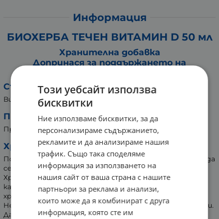
Информация
БИОХЕРБА ТЕЧЕН ВИТАМИН D 50 мл
Хранителна добавка
Допринася за поддържането на
нормалната функция на мускулите
Съставки:
Този уебсайт използва
Витамин D (Холекалциферол).
бисквитки
Препоръчителен прием:
Ние използваме бисквитки, за да
Приемайте по 1 капка дневно.
персонализираме съдържанието,
рекламите и да анализираме нашия
Хранителна добавка с Витамин D:
трафик. Също така споделяме
Посочената препоръчителна дневна доза не трябва да
информация за използването на
се превишава.
нашия сайт от ваша страна с нашите
Хранителните добавки не трябва да се използват
като заместител на балансираното и разнообразно
партньори за реклама и анализи,
хранене.
които може да я комбинират с друга
Не се препоръчва за деца, юноши, бременни и кърмачки.
информация, която сте им
Да се пази от малки деца.