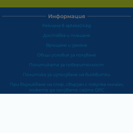
Информация
Реклама в apteka24.bg
Доставка и плащане
Връщане и замяна
Общи условия за ползване
Политиката за поверителност
Политика за използване на бисквитки
При възникване на спор, свързан с покупка онлайн,
можете да ползвате сайта ОРС
Вашите права
Отказ от сделка
За Нас
Карта на сайта