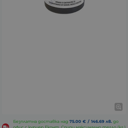
Безплатна доставка над
75.00
€
/
146.69
лв.
до
офис с куриер Еконт, Спиди максимално тегло (кг.)