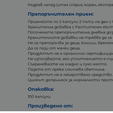
Къдрав лапад (umex crispus, корен, екст
Препоръчителен прием:
Приемайте по 2 капсули 2 пъти на ден с 
Хранителна добавка с Растителен екст
Посочената препоръчителна дневна доза
Хранителните добавки не трябва да се 
Не се препоръчва за деца, юноши, бремен
Да се пази от малки деца.
Продуктът не е органично сертифициран
Не използвайте, ако уплътнението е счу
Съхранявайте на хладно и сухо място.
Пазете от пряка слънчева светлина.
Продуктът не е лекарствено средство.
Цинкът допринася за нормалното проти
Опаковка:
100 капсули
Произведено от: