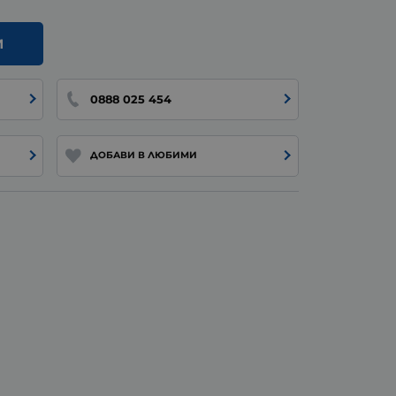
И
0888 025 454
ДОБАВИ В ЛЮБИМИ