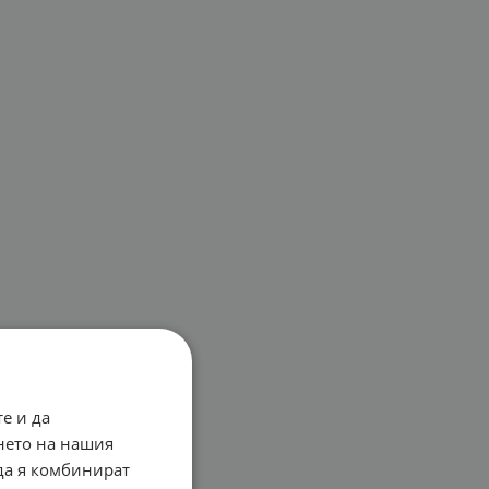
е и да
нето на нашия
 да я комбинират