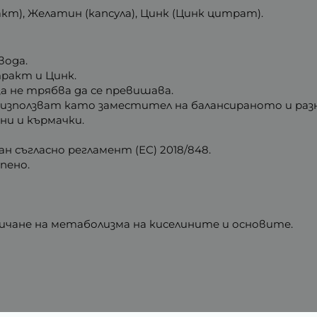
ракт), Желатин (капсула), Цинк (Цинк цитрат).
вода.
ракт и Цинк.
 не трябва да се превишава.
използват като заместител на балансираното и разн
ни и кърмачки.
 съгласно регламент (ЕС) 2018/848.
пено.
чане на метаболизма на киселините и основите.