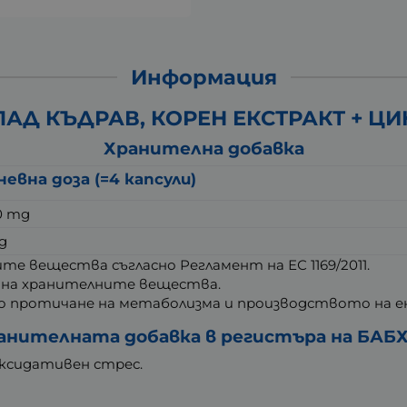
Информация
Д КЪДРАВ, КОРЕН ЕКСТРАКТ + ЦИН
Хранителна добавка
невна доза (=4 капсули)
0 mg
g
 вещества съгласно Регламент на ЕС 1169/2011.
 на хранителните вещества.
 протичане на метаболизма и производството на ен
анителната добавка в регистъра на БАБХ: 
ксидативен стрес.