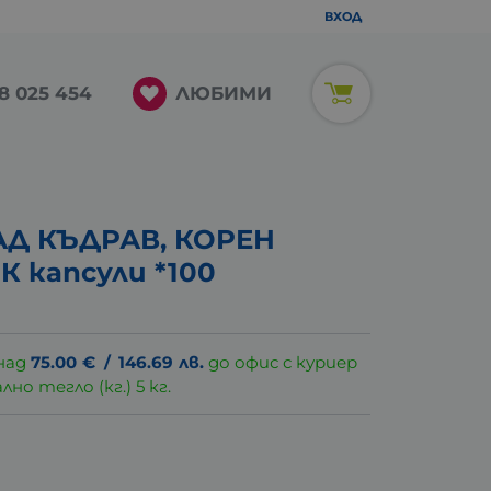
ВХОД
ЛЮБИМИ
8 025 454
Д КЪДРАВ, КОРЕН
К капсули *100
над
75.00
€
/
146.69
лв.
до офис с куриер
о тегло (кг.) 5 кг.