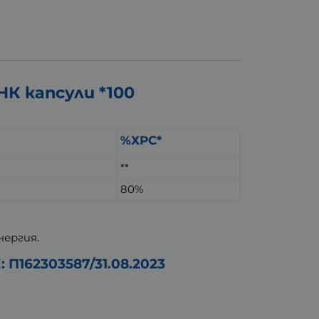
К капсули *100
%ХРС*
**
80%
ергия.
П162303587/31.08.2023