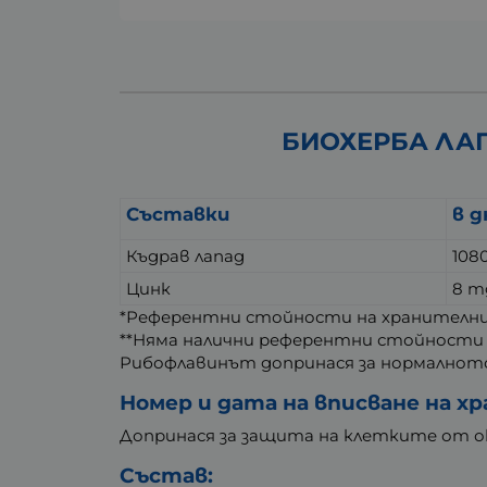
БИОХЕРБА ЛАПА
Съставки
в д
Къдрав лапад
108
Цинк
8 m
*Референтни стойности на хранителните
**Няма налични референтни стойности
Рибофлавинът допринася за нормалното
Номер и дата на вписване на хр
Допринася за защита на клетките от о
Състав: