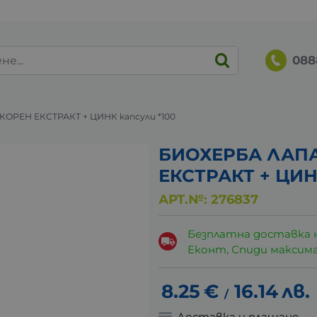
088
ОРЕН ЕКСТРАКТ + ЦИНК капсули *100
БИОХЕРБА ЛАПА
ЕКСТРАКТ + ЦИН
АРТ.№:
276837
Безплатна доставка 
Еконт, Спиди максималн
8.25
€
16.14
лв.
/
Доставка и плащане