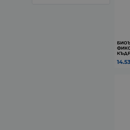
БИОЪ
ФИКС
КЪДР
14.5