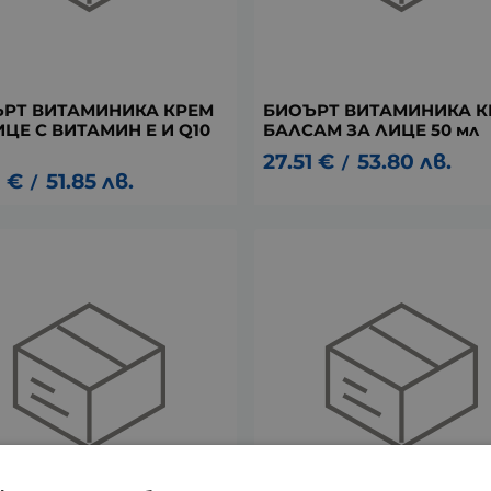
РТ ВИТАМИНИКА КРЕМ
БИОЪРТ ВИТАМИНИКА К
ИЦЕ С ВИТАМИН E И Q10
БАЛСАМ ЗА ЛИЦЕ 50 мл
27.51
€
53.80
лв.
/
1
€
51.85
лв.
/