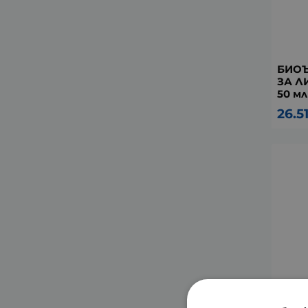
БИОЪ
ЗА Л
50 мл
26.5