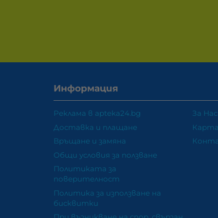
Информация
Реклама в apteka24.bg
За Нас
Доставка и плащане
Карта
Връщане и замяна
Конт
Общи условия за ползване
Политиката за
поверителност
Политика за използване на
бисквитки
При възникване на спор, свързан