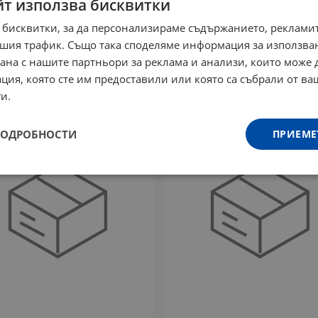
йт използва бисквитки
 бисквитки, за да персонализираме съдържанието, рекламит
РТ ВИТАМИНИКА КРЕМ-
БИОЪРТ ВИТАМИНИКА С
шия трафик. Също така споделяме информация за използва
Д ЗА ЛИЦЕ С ВИТАМИН
ЗА ЛИЦЕ 50 мл
рана с нашите партньори за реклама и анализи, които може
АМЛА 50 мл
24.50
€
47.92
лв.
/
ция, която сте им предоставили или която са събрали от в
1
€
51.85
лв.
/
и.
ПОДРОБНОСТИ
ПРИЕМЕ