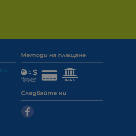
Методи на плащане
вки
Следвайте ни