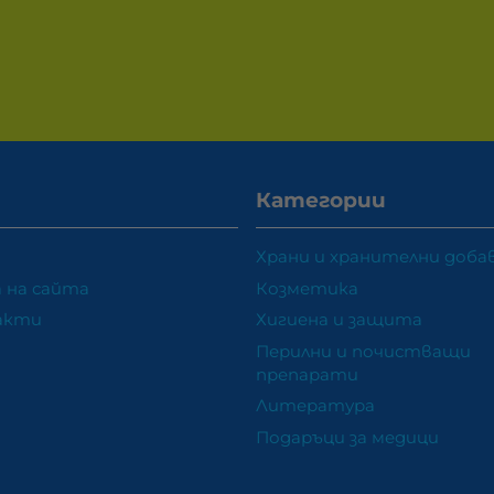
Категории
Храни и хранителни доба
 на сайта
Козметика
акти
Хигиена и защита
Перилни и почистващи
препарати
Литература
Подаръци за медици