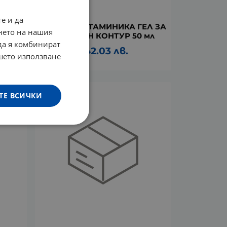
е и да
ЕРУМ
БИОЪРТ ВИТАМИНИКА ГЕЛ ЗА
нето на нашия
ОКОЛООЧЕН КОНТУР 50 мл
 да я комбинират
21.49
€
42.03
лв.
/
ашето използване
ТЕ ВСИЧКИ