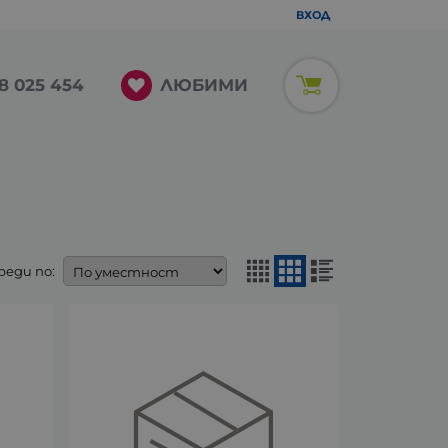
ВХОД
ЛЮБИМИ
8 025 454
реди по: