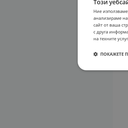
Този уебса
Ние използваме
БИОЪ
анализираме на
ФЛУИ
сайт от ваша ст
C И 
с друга информа
26.5
на техните услуг
ПОКАЖЕТЕ 