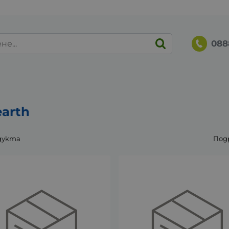
088
earth
дукта
Под