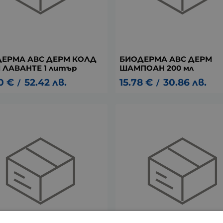
ЕРМА АВС ДЕРМ КОЛД
БИОДЕРМА АВС ДЕРМ
 ЛАВАНТЕ 1 литър
ШАМПОАН 200 мл
0
€
52.42
лв.
15.78
€
30.86
лв.
/
/