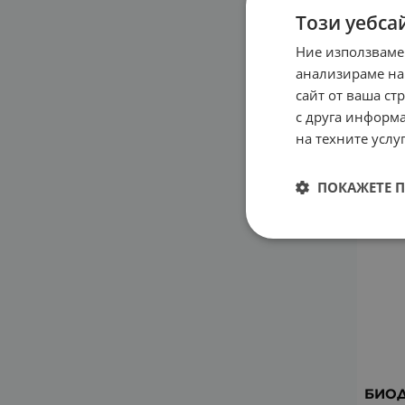
Този уебса
БИОД
Ние използваме
ГЕЛ З
анализираме на
25.9
сайт от ваша ст
с друга информа
на техните услуг
ПОКАЖЕТЕ 
БИОД