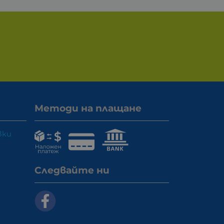
Методи на плащане
вки
Следвайте ни