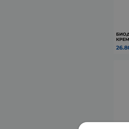
БИОД
КРЕМ
26.8