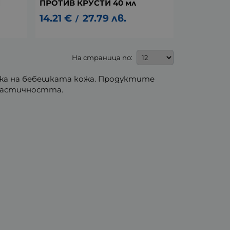
И
ПРОТИВ КРУСТИ 40 мл
14.21
€
27.79
лв.
/
На страница по:
ижа на бебешката кожа. Продуктите
ластичността.