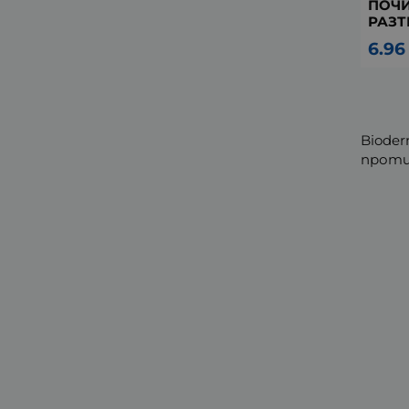
ПОЧ
РАЗТ
6.96
Biode
проти