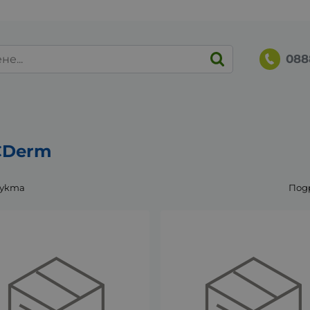
088
CDerm
дукта
Под