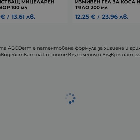
ИСТВАЩ МИЦЕЛАРЕН
ИЗМИВЕН ГЕЛ ЗА КОСА 
ВОР 100 мл
ТЯЛО 200 мл
€
13.61
лв.
12.25
€
23.96
лв.
/
/
rma ABCDerm е патентована формула за хигиена и гр
водействат на кожните възпаления и възвръщат е