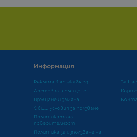
Информация
Реклама в apteka24.bg
За Нас
Доставка и плащане
Карта
Връщане и замяна
Конт
Общи условия за ползване
Политиката за
поверителност
Политика за използване на