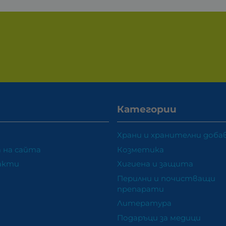
Категории
Храни и хранителни доба
 на сайта
Козметика
акти
Хигиена и защита
Перилни и почистващи
препарати
Литература
Подаръци за медици