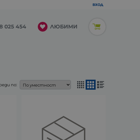
ВХОД
ЛЮБИМИ
8 025 454
реди по: