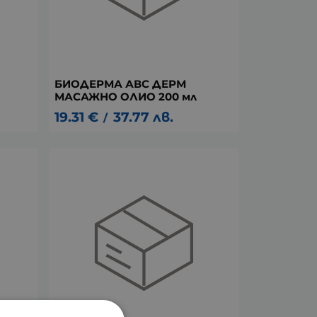
БИОДЕРМА АВС ДЕРМ
МАСАЖНО ОЛИО 200 мл
19.31
€
37.77
лв.
/