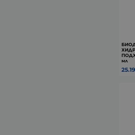
БИОД
ХИД
ПОДХ
мл
25.1