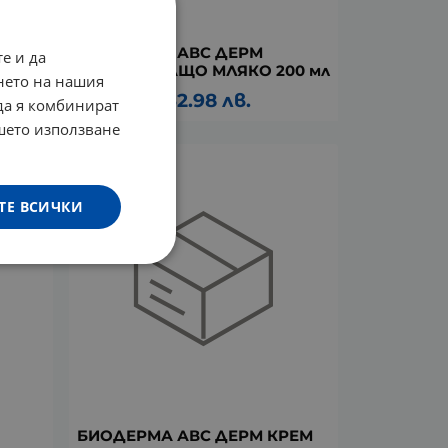
РЕМ
БИОДЕРМА АВС ДЕРМ
е и да
ХИДРАТИРАЩО МЛЯКО 200 мл
нето на нашия
16.86
€
32.98
лв.
/
 да я комбинират
ашето използване
ТЕ ВСИЧКИ
БИОДЕРМА АВС ДЕРМ КРЕМ