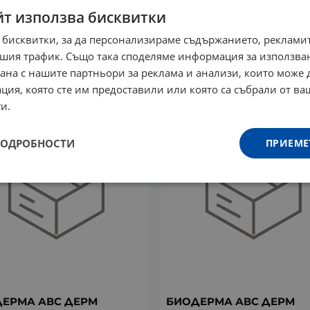
йт използва бисквитки
ЕРМА АВС ДЕРМ ДУШ
БИОДЕРМА АВС ДЕРМ К
 бисквитки, за да персонализираме съдържанието, рекламит
А КОСА И ТЯЛО 1 л
ПРИ ПОДСИЧАНЕ 75 г
шия трафик. Също така споделяме информация за използва
2
€
50.70
лв.
13.57
€
26.54
лв.
/
/
рана с нашите партньори за реклама и анализи, които може
ция, която сте им предоставили или която са събрали от в
и.
ПОДРОБНОСТИ
ПРИЕМЕ
ЕРМА АВС ДЕРМ
БИОДЕРМА АВС ДЕРМ