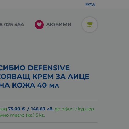
ВХОД
ЛЮБИМИ
8 025 454
СИБИО DEFENSIVE
ОЯВАЩ КРЕМ ЗА ЛИЦЕ
НА КОЖА 40 мл
над
75.00
€
/
146.69
лв.
до офис с куриер
о тегло (кг.) 5 кг.