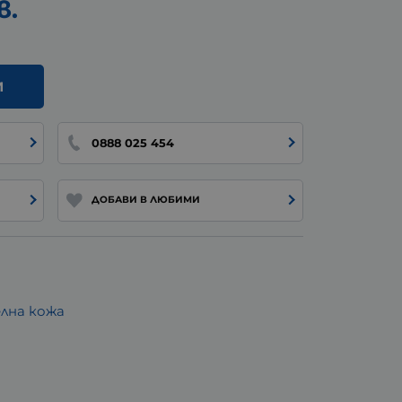
в.
И
0888 025 454
ДОБАВИ В ЛЮБИМИ
лна кожа