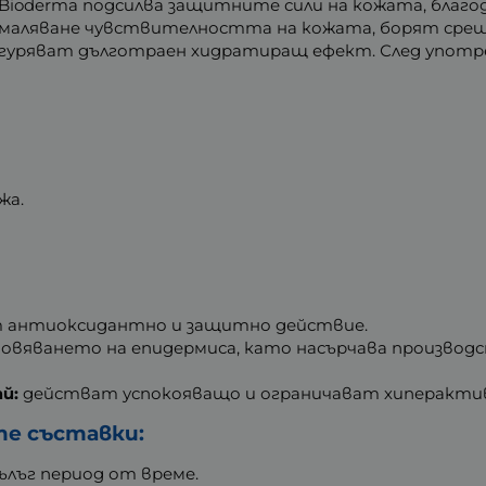
Bioderma подсилва защитните сили на кожата, благод
маляване чувствителността на кожата, борят срещу
уряват дълготраен хидратиращ ефект. След употреб
жа.
т антиоксидантно и защитно действие.
ановяването на епидермиса, като насърчава произво
й:
действат успокояващо и ограничават хиперакти
те съставки:
ълъг период от време.