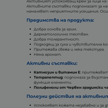
Активният успокояващ крем за лице на 
Активните съставки подпомагат за на
намаляват неприятните усещания. Осиг
Предимства на продукта:
Добра основа за грим.
Дерматологично тестван.
Добра толерантност.
Подходящ за суха и чувствителна ко
Притежава свежа и лека текстура.
Няма аромат.
Активни съставки:
Катнозин и витамин E
: притежава
Тетрапептид
: подпомага за възст
функция елементи.
Полифеноли от Червен градински ча
Полезни действия на активни
Успокояват кожата незабавно и за д