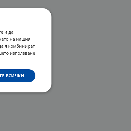
е и да
нето на нашия
 да я комбинират
ашето използване
ТЕ ВСИЧКИ