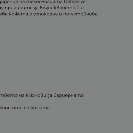
арение на технологията Defensive.
 причините за възникването й и
а кожата е успокоена и по-устойчива.
дството на ключови за бариерната
вността на кожата.