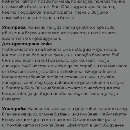
кожата, като я прави по-мека, по-гладка, по-еластична
и намалява бръчките. Био-Ойл хидратира кожата,
което подобрява текстурата, тена и видимо
намалява фините линии и бръчки.
Употреба:
Нанасяйте два пъти дневно с кръгови
движения върху засегнатите участъци на кожата.
Ефектът е индивидуален.
Дехидратирана кожа
Повърхността на кожата има невидим мазен слой,
които играе бариерна фунция и запазва влагата във
вътрешността й. При много сух климат, този
липиден слой често не може да се справи и голяма част
от влагата се изпарява от кожата. Ежедневното
къпане задълбочава това състояние и унищожава
липидния слой под изсушаващото действие на сапуна
и водата. Био-Ойл снабдява кожата с необходимите
вещества, за да възстанови липидния слой и запази
влагата.
Употреба:
Нанесете с масажни действия олиото след
вземане на душ, слънчеви бани или плуване. Наблягайте
върху сухите зони от тялото. Олиото може да се
използва като масло за вана.
Ефектът е индивидуален.