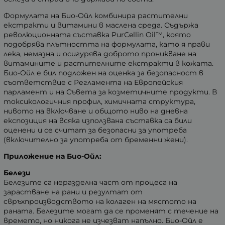
Формулата на Био-Ойл комбинира растителни
екстракти и витамини в маслена среда. Съдържа
революционната съставка PurCellin Oil™, която
подобрява плътността на формулата, като я прави
лека, немазна и осигурява доброто проникване на
витамините и растителните екстракти в кожата.
Био-Ойл е бил подложен на оценка за безопасност в
съответствие с Регламента на Европейския
парламент и на Съвета за козметичните продукти. В
токсикологичния профил, химичната структура,
нивото на включване и общото ниво на дневна
експозиция на всяка използвана съставка са били
оценени и се считат за безопасни за употреба
(включително за употреба от бременни жени).
Приложение на Био-Ойл:
Белези
Белезите са неразделна част от процеса на
зарастване на рани и резултат от
свръхпроизводството на колаген на мястото на
раната. Белезите могат да се променят с течение на
времето, но никога не изчезват напълно. Био-Ойл е