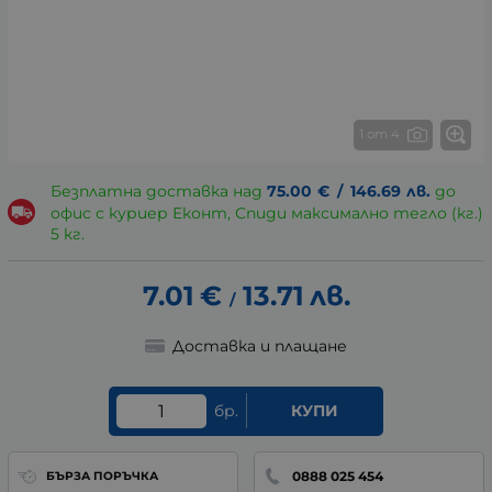
1 от 4
Безплатна доставка над
75.00
€
/
146.69
лв.
до
офис с куриер Еконт, Спиди максимално тегло (кг.)
5 кг.
7.01
€
13.71
лв.
/
Доставка и плащане
бр.
КУПИ
0888 025 454
БЪРЗА ПОРЪЧКА