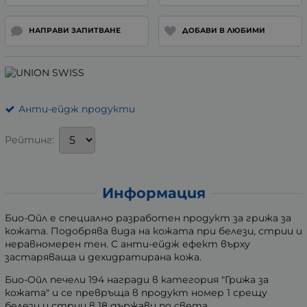
НАПРАВИ ЗАПИТВАНЕ
ДОБАВИ В ЛЮБИМИ
Анти-ейдж продукти
Рейтинг:
Информация
Био-Ойл е специално разработен продукт за грижа за
кожата. Подобрява вида на кожата при белези, стрии и
неравномерен тен. С анти-ейдж ефект върху
застаряваща и дехидратирана кожа.
Био-Ойл печели 194 награди в категория "Грижа за
кожата" и се превръща в продукт номер 1 срещу
белези и стрии в 18 държави по света.