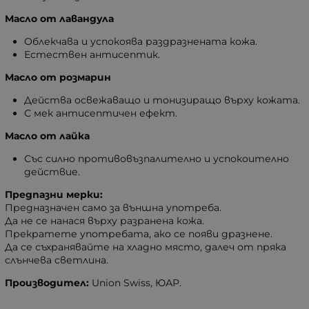
Масло от лавандула
Облекчава и успокоява раздразнената кожа.
Естествен антисептик.
Масло от розмарин
Действа освежаващо и тонизиращо върху кожата.
С мек антисептичен ефект.
Масло от лайка
Със силно противовъзпалително и успокоително
действие.
Предпазни мерки:
Предназначен само за външна употреба.
Да не се нанася върху разранена кожа.
Прекратете употребата, ако се появи дразнене.
Да се съхранявайте на хладно място, далеч от пряка
слънчева светлина.
Производител:
Union Swiss, ЮАР.