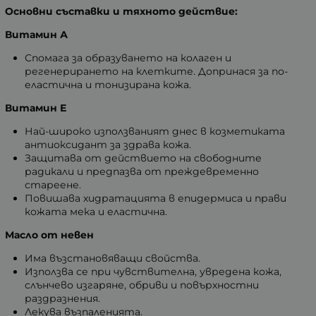
Основни съставки и тяхното действие:
Витамин А
Спомага за образуването на колаген и
регенерирането на клетките. Допринася за по-
еластична и тонизирана кожа.
Витамин Е
Най-широко използваният днес в козметиката
антиоксидант за здрава кожа.
Защитава от действието на свободните
радикали и предпазва от преждевременно
стареене.
Повишава хидратацията в епидермиса и прави
кожата мека и еластична.
Масло от невен
Има възстановяващи свойства.
Използва се при чувствителна, увредена кожа,
слънчево изгаряне, обриви и повърхностни
раздразнения.
Лекува възпаленията.