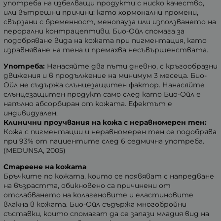
употреба на избелващи продукти с ниско качество,
или вътрешни причини: като хормонални промени,
свързани с бременност, менопауза или използването на
перорални контрацептиви. Био-Ойл спомага за
подобряване вида на кожата при пигментация, като
изравняване на тена и премахва несъвършенствата.
Употреба:
Нанасяйте два пъти дневно, с кръгообразни
движения и в продължение на минимум 3 месеца. Био-
Ойл не съдържа слънцезащитен фактор. Нанасяйте
слънцезащитен продукт само след като Био-Ойл е
напълно абсорбиран от кожата. Ефектът е
индивидуален.
Клинични проучвания на кожа с неравномерен тен:
Кожа с пигментации и неравномерен тен се подобрява
при 93% от пациентите след 6 седмична употреба.
(MEDUNSA, 2005)
Стареене на кожата
Бръчките по кожата, които се появяват с напредване
на възрастта, обикновено са причинени от
отслабването на колагеновите и еластиновите
влакна в кожата. Био-Ойл съдържа многобройни
съставки, които спомагат да се запази младия вид на